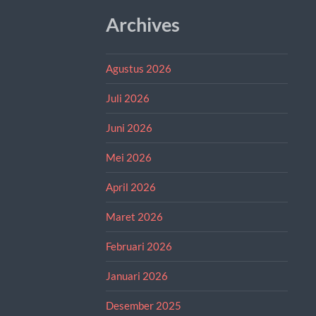
Archives
Agustus 2026
Juli 2026
Juni 2026
Mei 2026
April 2026
Maret 2026
Februari 2026
Januari 2026
Desember 2025