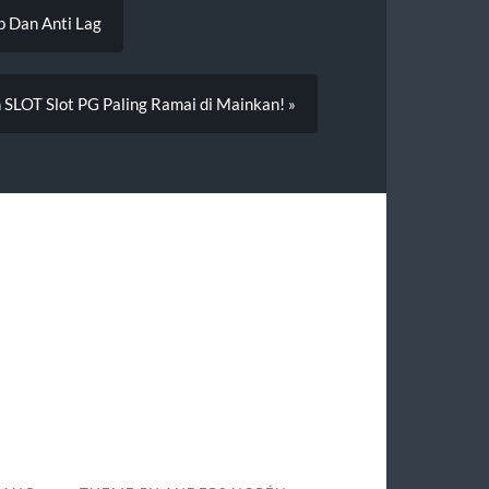
p Dan Anti Lag
 SLOT Slot PG Paling Ramai di Mainkan! »