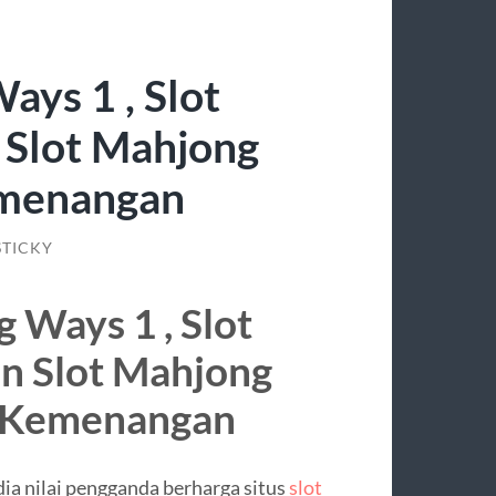
ys 1 , Slot
 Slot Mahjong
emenangan
STICKY
 Ways 1 , Slot
n Slot Mahjong
n Kemenangan
dia nilai pengganda berharga situs
slot