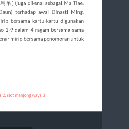
馬吊) (juga dikenal sebagai Ma Tiae,
aun) terhadap awal Dinasti Ming.
irip bersama kartu-kartu digunakan
 no 1-9 dalam 4 ragam bersama-sama
enar mirip bersama penomoran untuk
s 2
,
slot mahjong ways 3