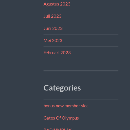
Agustus 2023
Juli 2023
Juni 2023
Mei 2023
Februari 2023
Categories
bonus new member slot
Gates Of Olympus
RADIUMPLAY