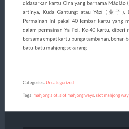
didasarkan kartu Cina yang bernama Mádiào (
artinya, Kuda Gantung; atau Yèzí (葉子), D
Permainan ini pakai 40 lembar kartu yang m
dalam permainan Ya Pei. Ke-40 kartu, diberi
bersama empat kartu bunga tambahan, benar-b
batu-batu mahjong sekarang
Categories:
Uncategorized
Tags:
mahjong slot
,
slot mahjong ways
,
slot mahjong way