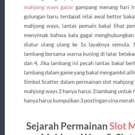
mahjong ways gacor
gampang menang hari ini
gulungan baru, terdapat nilai awal bettor bak
mahjong ways, lantas pemain bakal lihat pen
menyimak bahwa kala gagal menghubungkan 
diatur ulang ulang ke 1x layaknya semula.
lambang bersama warna kuning di latar belakan
dan 4, Jika lambang ini pecah lantas bakal b
lambang dalam game yang bakal mengambil alih 
Simbol Scatter dalam permainan slot mahjong 
mahjong ways 3 hanya harus 3 lambang untuk m
hanya harus kumpulkan 3 postingan cina merah
Sejarah Permainan
Slot 