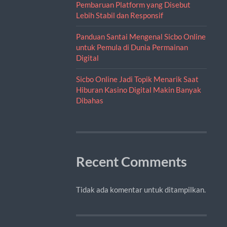
Pembaruan Platform yang Disebut
Lebih Stabil dan Responsif
Panduan Santai Mengenal Sicbo Online
untuk Pemula di Dunia Permainan
Digital
Sicbo Online Jadi Topik Menarik Saat
Hiburan Kasino Digital Makin Banyak
Dibahas
Recent Comments
Tidak ada komentar untuk ditampilkan.