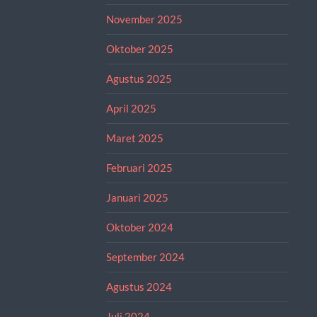
November 2025
Oktober 2025
Agustus 2025
April 2025
Maret 2025
Februari 2025
Januari 2025
Oktober 2024
September 2024
Agustus 2024
Juli 2024