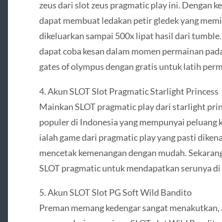
zeus dari slot zeus pragmatic play ini. Dengan ke
dapat membuat ledakan petir gledek yang memik
dikeluarkan sampai 500x lipat hasil dari tumbl
dapat coba kesan dalam momen permainan pada 
gates of olympus dengan gratis untuk latih per
4. Akun SLOT Slot Pragmatic Starlight Princess
Mainkan SLOT pragmatic play dari starlight prin
populer di Indonesia yang mempunyai peluang k
ialah game dari pragmatic play yang pasti diken
mencetak kemenangan dengan mudah. Sekarang k
SLOT pragmatic untuk mendapatkan serunya di g
5. Akun SLOT Slot PG Soft Wild Bandito
Preman memang kedengar sangat menakutkan, a