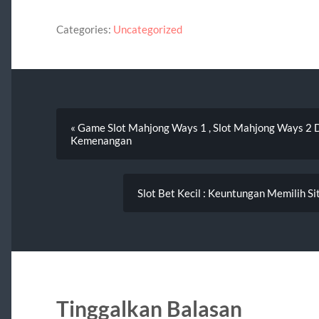
Categories:
Uncategorized
« Game Slot Mahjong Ways 1 , Slot Mahjong Ways 2 
Kemenangan
Slot Bet Kecil : Keuntungan Memilih S
Tinggalkan Balasan