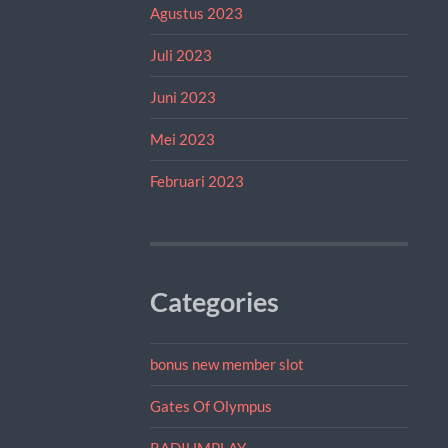
Agustus 2023
Juli 2023
Juni 2023
Mei 2023
Februari 2023
Categories
bonus new member slot
Gates Of Olympus
RADIUMPLAY