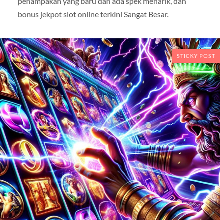
penampakan yang baru dan ada spek menarik, dan
bonus jekpot slot online terkini Sangat Besar.
STICKY POST