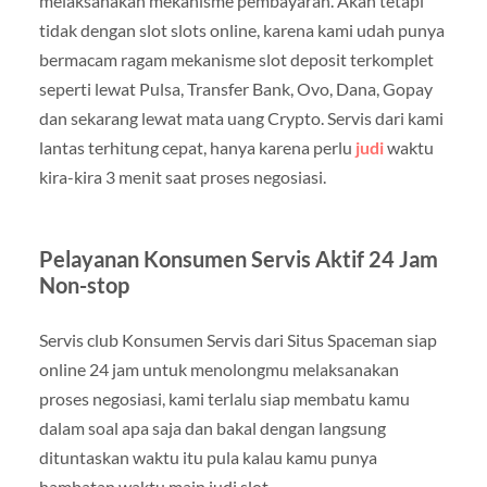
melaksanakan mekanisme pembayaran. Akan tetapi
tidak dengan slot slots online, karena kami udah punya
bermacam ragam mekanisme slot deposit terkomplet
seperti lewat Pulsa, Transfer Bank, Ovo, Dana, Gopay
dan sekarang lewat mata uang Crypto. Servis dari kami
lantas terhitung cepat, hanya karena perlu
judi
waktu
kira-kira 3 menit saat proses negosiasi.
Pelayanan Konsumen Servis Aktif 24 Jam
Non-stop
Servis club Konsumen Servis dari Situs Spaceman siap
online 24 jam untuk menolongmu melaksanakan
proses negosiasi, kami terlalu siap membatu kamu
dalam soal apa saja dan bakal dengan langsung
dituntaskan waktu itu pula kalau kamu punya
hambatan waktu main judi slot.