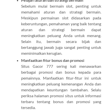
Pelajari aturan dan strategi bermain
Sebelum mulai bermain slot, penting untuk
memahami aturan dan strategi bermain.
Meskipun permainan slot didasarkan pada
keberuntungan, pemahaman yang baik tentang
aturan dan strategi bermain dapat
meningkatkan peluang Anda untuk menang.
Selain itu, bermain secara bijak dan
bertanggung jawab juga sangat penting untuk
meminimalkan kerugian.
Manfaatkan fitur bonus dan promosi
Situs Gacor 777 sering kali menawarkan
berbagai promosi dan bonus kepada para
pemainnya. Manfaatkan fitur-fitur ini untuk
meningkatkan peluang kemenangan Anda dan
mendapatkan keuntungan tambahan. Selalu
periksa halaman promosi situs untuk informasi
terbaru tentang bonus dan promosi yang
tersedia.