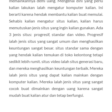
memainkannya demi uang. Mengenai dini yang perlu
kalian lakukan ialah mengatur komputer kalian. Ini
berarti karena hendak membantu kalian buat memulai.
Sehabis kalian mengatur situs kalian, kalian harus
memutuskan jenis situs yang ingin kalian gunakan. Ada
3 jenis situs: progresif, standar dan video. Progresif
ialah jenis situs yang sangat umum dan menghasilkan
keuntungan sangat besar. situs standar sama dengan
yang hendak kalian temukan di toko kelontong tetapi
sedikit lebih rumit. situs video ialah situs generasi baru,
dan mereka menghasilkan keuntungan terbaik. Mereka
ialah jenis situs yang dapat kalian mainkan dengan
komputer kalian. Mereka ialah jenis situs yang sangat
cocok buat dimainkan dengan uang karena sangat
mudah buat kalian atur dan tetap berfungsi.