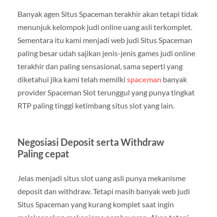
Banyak agen Situs Spaceman terakhir akan tetapi tidak
menunjuk kelompok judi online uang asli terkomplet.
Sementara itu kami menjadi web judi Situs Spaceman
paling besar udah sajikan jenis-jenis games judi online
terakhir dan paling sensasional, sama seperti yang
diketahui jika kami telah memilki
spaceman
banyak
provider Spaceman Slot terunggul yang punya tingkat
RTP paling tinggi ketimbang situs slot yang lain.
Negosiasi Deposit serta Withdraw
Paling cepat
Jelas menjadi situs slot uang asli punya mekanisme
deposit dan withdraw. Tetapi masih banyak web judi
Situs Spaceman yang kurang komplet saat ingin