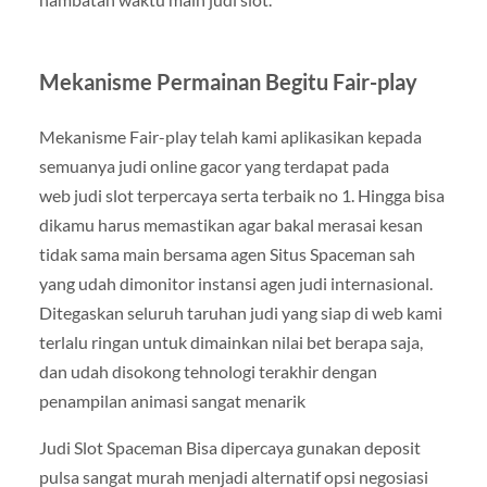
Mekanisme Permainan Begitu Fair-play
Mekanisme Fair-play telah kami aplikasikan kepada
semuanya judi online gacor yang terdapat pada
web judi slot terpercaya serta terbaik no 1. Hingga bisa
dikamu harus memastikan agar bakal merasai kesan
tidak sama main bersama agen Situs Spaceman sah
yang udah dimonitor instansi agen judi internasional.
Ditegaskan seluruh taruhan judi yang siap di web kami
terlalu ringan untuk dimainkan nilai bet berapa saja,
dan udah disokong tehnologi terakhir dengan
penampilan animasi sangat menarik
Judi Slot Spaceman Bisa dipercaya gunakan deposit
pulsa sangat murah menjadi alternatif opsi negosiasi