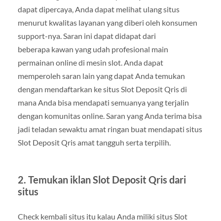
dapat dipercaya, Anda dapat melihat ulang situs
menurut kwalitas layanan yang diberi oleh konsumen
support-nya. Saran ini dapat didapat dari
beberapa kawan yang udah profesional main
permainan online di mesin slot. Anda dapat
memperoleh saran lain yang dapat Anda temukan
dengan mendaftarkan ke situs Slot Deposit Qris di
mana Anda bisa mendapati semuanya yang terjalin
dengan komunitas online. Saran yang Anda terima bisa
jadi teladan sewaktu amat ringan buat mendapati situs
Slot Deposit Qris amat tangguh serta terpilih.
2. Temukan iklan Slot Deposit Qris dari
situs
Check kembali situs itu kalau Anda miliki situs Slot