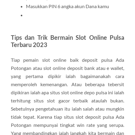
Masukkan PIN 6 angka akun Dana kamu
Tips dan Trik Bermain Slot Online Pulsa
Terbaru 2023
Tiap pemain slot online baik deposit pulsa Ada
Potongan atau slot online deposit bank atau e wallet,
yang pertama dipikir ialah bagaimanakah cara
memperoleh kemenangan. Atau beberapa tebersit
dipikiran ialah apa situs slot online depo pulsa ini ialah
terhitung situs slot gacor terbaik ataulah bukan.
Sebetulnya pengetahuan itu ialah salah atau mungkin
tidak tepat. Karena tiap situs slot deposit pulsa Ada
Potongan mempunyai tingkat win rate yang serupa.
Yang membandingkan ialah langkah kita bermain dan