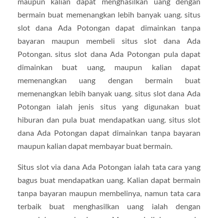
maupun kalian dapat menghasilkan uang dengan
bermain buat memenangkan lebih banyak uang. situs
slot dana Ada Potongan dapat dimainkan tanpa
bayaran maupun membeli situs slot dana Ada
Potongan. situs slot dana Ada Potongan pula dapat
dimainkan buat uang, maupun kalian dapat
memenangkan uang dengan bermain buat
memenangkan lebih banyak uang. situs slot dana Ada
Potongan ialah jenis situs yang digunakan buat
hiburan dan pula buat mendapatkan uang. situs slot
dana Ada Potongan dapat dimainkan tanpa bayaran
maupun kalian dapat membayar buat bermain.
Situs slot via dana Ada Potongan ialah tata cara yang
bagus buat mendapatkan uang. Kalian dapat bermain
tanpa bayaran maupun membelinya, namun tata cara
terbaik buat menghasilkan uang ialah dengan