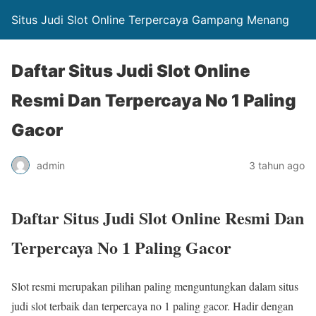
Situs Judi Slot Online Terpercaya Gampang Menang
Daftar Situs Judi Slot Online
Resmi Dan Terpercaya No 1 Paling
Gacor
admin
3 tahun ago
Daftar Situs Judi Slot Online Resmi Dan
Terpercaya No 1 Paling Gacor
Slot resmi merupakan pilihan paling menguntungkan dalam situs
judi slot terbaik dan terpercaya no 1 paling gacor. Hadir dengan