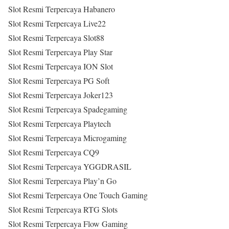
Slot Resmi Terpercaya Habanero
Slot Resmi Terpercaya Live22
Slot Resmi Terpercaya Slot88
Slot Resmi Terpercaya Play Star
Slot Resmi Terpercaya ION Slot
Slot Resmi Terpercaya PG Soft
Slot Resmi Terpercaya Joker123
Slot Resmi Terpercaya Spadegaming
Slot Resmi Terpercaya Playtech
Slot Resmi Terpercaya Microgaming
Slot Resmi Terpercaya CQ9
Slot Resmi Terpercaya YGGDRASIL
Slot Resmi Terpercaya Play’n Go
Slot Resmi Terpercaya One Touch Gaming
Slot Resmi Terpercaya RTG Slots
Slot Resmi Terpercaya Flow Gaming