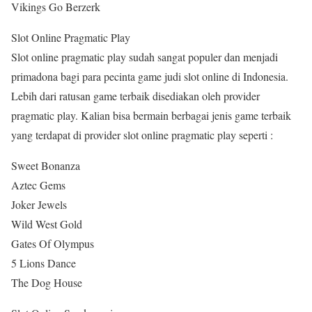
Vikings Go Berzerk
Slot Online Pragmatic Play
Slot online pragmatic play sudah sangat populer dan menjadi
primadona bagi para pecinta game judi slot online di Indonesia.
Lebih dari ratusan game terbaik disediakan oleh provider
pragmatic play. Kalian bisa bermain berbagai jenis game terbaik
yang terdapat di provider slot online pragmatic play seperti :
Sweet Bonanza
Aztec Gems
Joker Jewels
Wild West Gold
Gates Of Olympus
5 Lions Dance
The Dog House