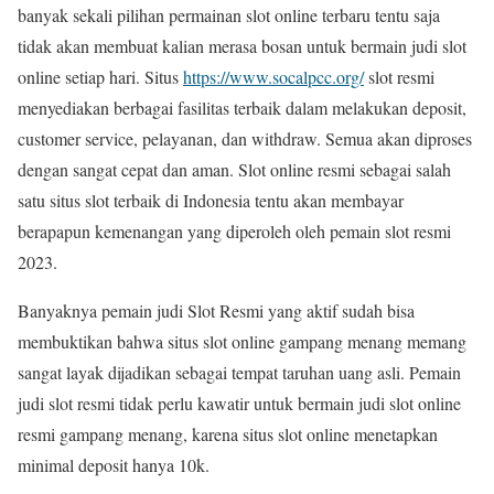
banyak sekali pilihan permainan slot online terbaru tentu saja
tidak akan membuat kalian merasa bosan untuk bermain judi slot
online setiap hari. Situs
https://www.socalpcc.org/
slot resmi
menyediakan berbagai fasilitas terbaik dalam melakukan deposit,
customer service, pelayanan, dan withdraw. Semua akan diproses
dengan sangat cepat dan aman. Slot online resmi sebagai salah
satu situs slot terbaik di Indonesia tentu akan membayar
berapapun kemenangan yang diperoleh oleh pemain slot resmi
2023.
Banyaknya pemain judi Slot Resmi yang aktif sudah bisa
membuktikan bahwa situs slot online gampang menang memang
sangat layak dijadikan sebagai tempat taruhan uang asli. Pemain
judi slot resmi tidak perlu kawatir untuk bermain judi slot online
resmi gampang menang, karena situs slot online menetapkan
minimal deposit hanya 10k.