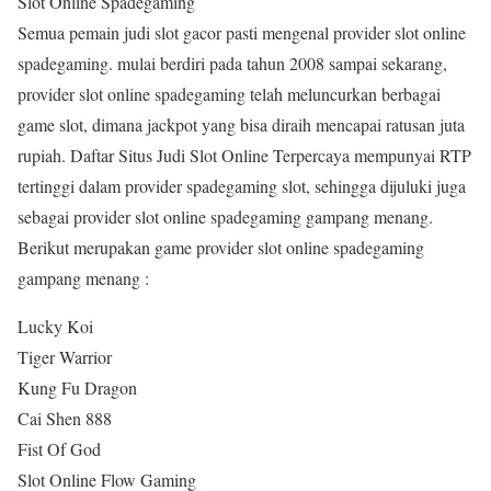
Slot Online Spadegaming
Semua pemain judi slot gacor pasti mengenal provider slot online
spadegaming. mulai berdiri pada tahun 2008 sampai sekarang,
provider slot online spadegaming telah meluncurkan berbagai
game slot, dimana jackpot yang bisa diraih mencapai ratusan juta
rupiah. Daftar Situs Judi Slot Online Terpercaya mempunyai RTP
tertinggi dalam provider spadegaming slot, sehingga dijuluki juga
sebagai provider slot online spadegaming gampang menang.
Berikut merupakan game provider slot online spadegaming
gampang menang :
Lucky Koi
Tiger Warrior
Kung Fu Dragon
Cai Shen 888
Fist Of God
Slot Online Flow Gaming