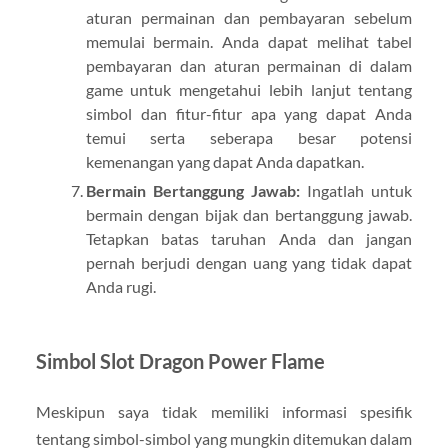
aturan permainan dan pembayaran sebelum
memulai bermain. Anda dapat melihat tabel
pembayaran dan aturan permainan di dalam
game untuk mengetahui lebih lanjut tentang
simbol dan fitur-fitur apa yang dapat Anda
temui serta seberapa besar potensi
kemenangan yang dapat Anda dapatkan.
Bermain Bertanggung Jawab:
Ingatlah untuk
bermain dengan bijak dan bertanggung jawab.
Tetapkan batas taruhan Anda dan jangan
pernah berjudi dengan uang yang tidak dapat
Anda rugi.
Simbol Slot Dragon Power Flame
Meskipun saya tidak memiliki informasi spesifik
tentang simbol-simbol yang mungkin ditemukan dalam