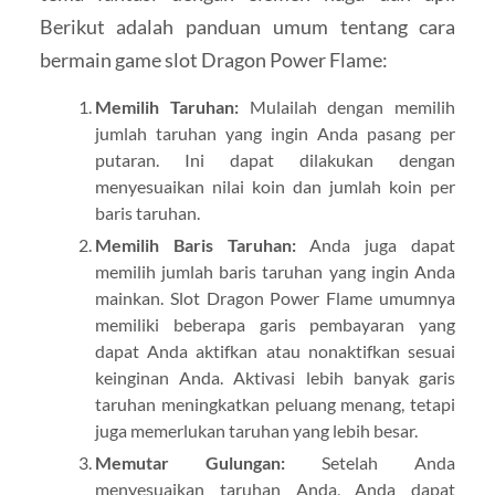
Berikut adalah panduan umum tentang cara
bermain game slot Dragon Power Flame:
Memilih Taruhan:
Mulailah dengan memilih
jumlah taruhan yang ingin Anda pasang per
putaran. Ini dapat dilakukan dengan
menyesuaikan nilai koin dan jumlah koin per
baris taruhan.
Memilih Baris Taruhan:
Anda juga dapat
memilih jumlah baris taruhan yang ingin Anda
mainkan. Slot Dragon Power Flame umumnya
memiliki beberapa garis pembayaran yang
dapat Anda aktifkan atau nonaktifkan sesuai
keinginan Anda. Aktivasi lebih banyak garis
taruhan meningkatkan peluang menang, tetapi
juga memerlukan taruhan yang lebih besar.
Memutar Gulungan:
Setelah Anda
menyesuaikan taruhan Anda, Anda dapat