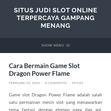
SITUS JUDI SLOT ONLINE
TERPERCAYA GAMPANG
MENANG
SHOW MENU
Cara Bermain Game Slot
Dragon Power Flame
FEBRUARI 20, 2024
/
0 COMMENTS
/
STICKY
Game slot Dragon Power Flame adalah salah
satu permainan mesin slot yang menawarkan
tema fantasi dengan elemen naga dan api.