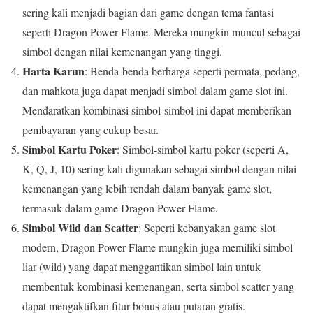
sering kali menjadi bagian dari game dengan tema fantasi
seperti Dragon Power Flame. Mereka mungkin muncul sebagai
simbol dengan nilai kemenangan yang tinggi.
Harta Karun
: Benda-benda berharga seperti permata, pedang,
dan mahkota juga dapat menjadi simbol dalam game slot ini.
Mendaratkan kombinasi simbol-simbol ini dapat memberikan
pembayaran yang cukup besar.
Simbol Kartu Poker
: Simbol-simbol kartu poker (seperti A,
K, Q, J, 10) sering kali digunakan sebagai simbol dengan nilai
kemenangan yang lebih rendah dalam banyak game slot,
termasuk dalam game Dragon Power Flame.
Simbol Wild dan Scatter
: Seperti kebanyakan game slot
modern, Dragon Power Flame mungkin juga memiliki simbol
liar (wild) yang dapat menggantikan simbol lain untuk
membentuk kombinasi kemenangan, serta simbol scatter yang
dapat mengaktifkan fitur bonus atau putaran gratis.