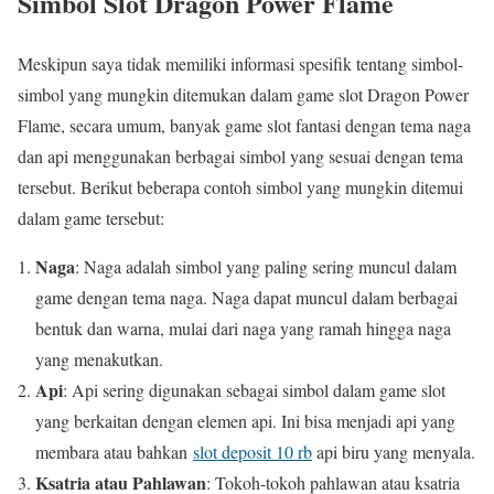
Simbol Slot Dragon Power Flame
Meskipun saya tidak memiliki informasi spesifik tentang simbol-
simbol yang mungkin ditemukan dalam game slot Dragon Power
Flame, secara umum, banyak game slot fantasi dengan tema naga
dan api menggunakan berbagai simbol yang sesuai dengan tema
tersebut. Berikut beberapa contoh simbol yang mungkin ditemui
dalam game tersebut:
Naga
: Naga adalah simbol yang paling sering muncul dalam
game dengan tema naga. Naga dapat muncul dalam berbagai
bentuk dan warna, mulai dari naga yang ramah hingga naga
yang menakutkan.
Api
: Api sering digunakan sebagai simbol dalam game slot
yang berkaitan dengan elemen api. Ini bisa menjadi api yang
membara atau bahkan
slot deposit 10 rb
api biru yang menyala.
Ksatria atau Pahlawan
: Tokoh-tokoh pahlawan atau ksatria