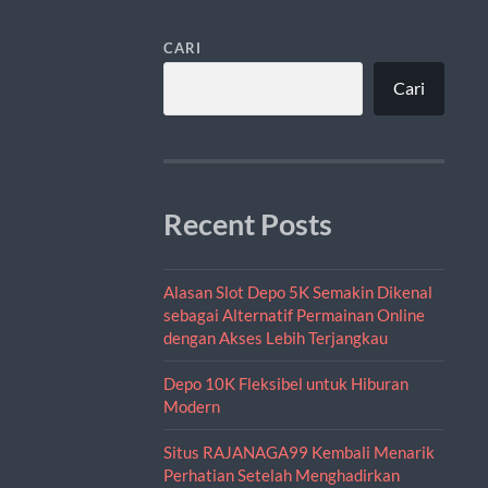
CARI
Cari
Recent Posts
Alasan Slot Depo 5K Semakin Dikenal
sebagai Alternatif Permainan Online
dengan Akses Lebih Terjangkau
Depo 10K Fleksibel untuk Hiburan
Modern
Situs RAJANAGA99 Kembali Menarik
Perhatian Setelah Menghadirkan