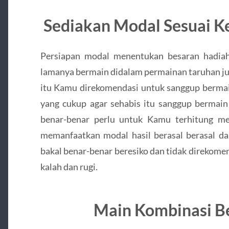
Sediakan Modal Sesuai 
Persiapan modal menentukan besaran hadia
lamanya bermain didalam permainan taruhan jud
itu Kamu direkomendasi untuk sanggup berma
yang cukup agar sehabis itu sanggup bermain
benar-benar perlu untuk Kamu terhitung me
memanfaatkan modal hasil berasal berasal dar
bakal benar-benar beresiko dan tidak direkom
kalah dan rugi.
Main Kombinasi Be