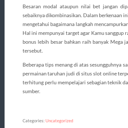
Besaran modal ataupun nilai bet jangan dip
sebaiknya dikombinasikan. Dalam berkenaan ini
mengetahui bagaimana langkah mencampurkan ka
Hal ini mempunyai target agar Kamu sanggup r
bonus lebih besar bahkan raih banyak Mega j
tersebut.
Beberapa tips menang di atas sesungguhnya s
permainan taruhan judi di situs slot online te
terhitung perlu mempelajari sebagian teknik da
sumber.
Categories:
Uncategorized