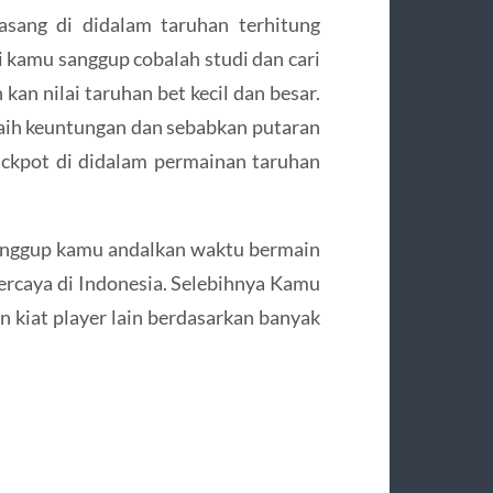
asang di didalam taruhan terhitung
 kamu sanggup cobalah studi dan cari
n nilai taruhan bet kecil dan besar.
aih keuntungan dan sebabkan putaran
ackpot di didalam permainan taruhan
anggup kamu andalkan waktu bermain
rpercaya di Indonesia. Selebihnya Kamu
n kiat player lain berdasarkan banyak