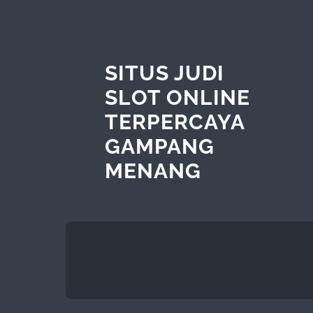
SITUS JUDI
SLOT ONLINE
TERPERCAYA
GAMPANG
MENANG