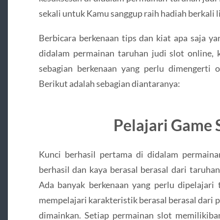
sekali untuk Kamu sanggup raih hadiah berkali l
Berbicara berkenaan tips dan kiat apa saja y
didalam permainan taruhan judi slot online, 
sebagian berkenaan yang perlu dimengerti o
Berikut adalah sebagian diantaranya:
Pelajari Game 
Kunci berhasil pertama di didalam permaina
berhasil dan kaya berasal berasal dari taruha
Ada banyak berkenaan yang perlu dipelajari 
mempelajari karakteristik berasal berasal dar
dimainkan. Setiap permainan slot memilikiba