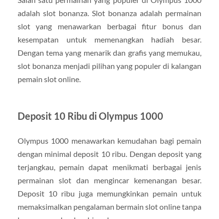
adalah slot bonanza. Slot bonanza adalah permainan
slot yang menawarkan berbagai fitur bonus dan
kesempatan untuk memenangkan hadiah besar.
Dengan tema yang menarik dan grafis yang memukau,
slot bonanza menjadi pilihan yang populer di kalangan
pemain slot online.
Deposit 10 Ribu di Olympus 1000
Olympus 1000 menawarkan kemudahan bagi pemain
dengan minimal deposit 10 ribu. Dengan deposit yang
terjangkau, pemain dapat menikmati berbagai jenis
permainan slot dan mengincar kemenangan besar.
Deposit 10 ribu juga memungkinkan pemain untuk
memaksimalkan pengalaman bermain slot online tanpa