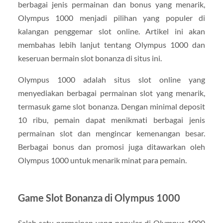
berbagai jenis permainan dan bonus yang menarik,
Olympus 1000 menjadi pilihan yang populer di
kalangan penggemar slot online. Artikel ini akan
membahas lebih lanjut tentang Olympus 1000 dan
keseruan bermain slot bonanza di situs ini.
Olympus 1000 adalah situs slot online yang
menyediakan berbagai permainan slot yang menarik,
termasuk game slot bonanza. Dengan minimal deposit
10 ribu, pemain dapat menikmati berbagai jenis
permainan slot dan mengincar kemenangan besar.
Berbagai bonus dan promosi juga ditawarkan oleh
Olympus 1000 untuk menarik minat para pemain.
Game Slot Bonanza di Olympus 1000
Salah satu permainan yang populer di Olympus 1000