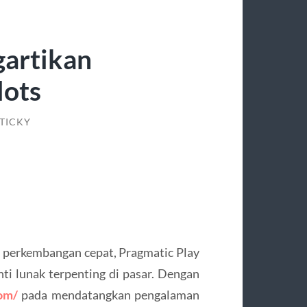
gartikan
lots
TICKY
 perkembangan cepat, Pragmatic Play
ti lunak terpenting di pasar. Dengan
com/
pada mendatangkan pengalaman