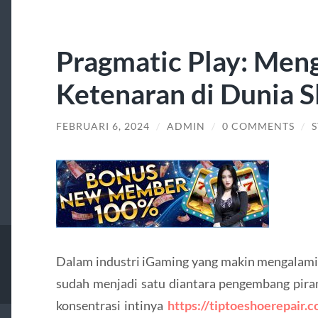
Pragmatic Play: Men
Ketenaran di Dunia S
FEBRUARI 6, 2024
/
ADMIN
/
0 COMMENTS
/
S
Dalam industri iGaming yang makin mengalami
sudah menjadi satu diantara pengembang piran
konsentrasi intinya
https://tiptoeshoerepair.