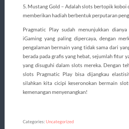
5. Mustang Gold – Adalah slots bertopik koboi
memberikan hadiah berbentuk perputaran peng
Pragmatic Play sudah menunjukkan dianya 
iGaming yang paling dipercaya, dengan mer
pengalaman bermain yang tidak sama dari yang
berada pada grafis yang hebat, sejumlah fitur 
yang disuguhi dalam slots mereka. Dengan te
slots Pragmatic Play bisa dijangkau elasti
silahkan kita cicipi keseronokan bermain slo
kemenangan menyenangkan!
Categories:
Uncategorized