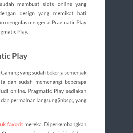
sudah membuat slots online yang
dengan design yang memikat hati
akan mengulas mengenai Pragmatic Play
agmatic Play.
ic Play
 iGaming yang sudah bekerja semenjak
alta dan sudah memenangi beberapa
udi online. Pragmatic Play sediakan
, dan permainan langsung$nbsp;, yang
.
uk favorit
mereka. Diperkembangkan