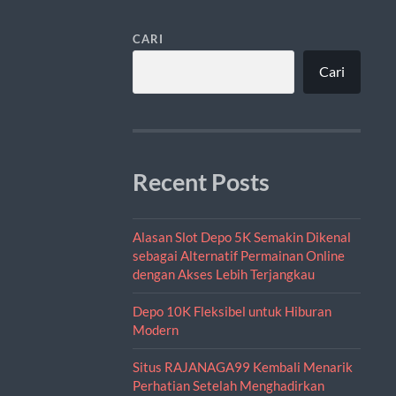
CARI
Cari
Recent Posts
Alasan Slot Depo 5K Semakin Dikenal
sebagai Alternatif Permainan Online
dengan Akses Lebih Terjangkau
Depo 10K Fleksibel untuk Hiburan
Modern
Situs RAJANAGA99 Kembali Menarik
Perhatian Setelah Menghadirkan