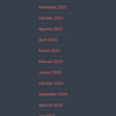
November 2025
Oktober 2025
Agustus 2025
April 2025
Maret 2025
Februari 2025
Januari 2025
Oktober 2024
September 2024
Agustus 2024
Juli 2024