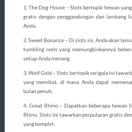
1. The Dog House – Slots bertopik hewan yang
gratis dengan penggandungan dan lambang li
Anda.
2. Sweet Bonanza – Di slots ini, Anda akan tem
tumbling reels yang memungkinkannya beber
setiap Anda menang.
3. Wolf Gold – Slots bertopik serigala ini tawar
yang memikat, di mana Anda dapat memenan
bulan penuh.
4. Great Rhino – Dapatkan beberapa hewan lia
Rhino. Slots ini tawarkan perputaran gratis d
yang komplet.