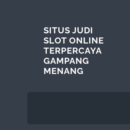
SITUS JUDI
SLOT ONLINE
TERPERCAYA
GAMPANG
MENANG