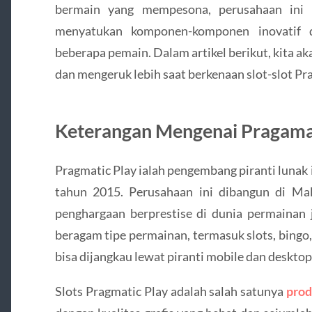
bermain yang mempesona, perusahaan ini 
menyatukan komponen-komponen inovatif 
beberapa pemain. Dalam artikel berikut, kita 
dan mengeruk lebih saat berkenaan slot-slot Pr
Keterangan Mengenai Pragamat
Pragmatic Play ialah pengembang piranti lunak
tahun 2015. Perusahaan ini dibangun di M
penghargaan berprestise di dunia permainan j
beragam tipe permainan, termasuk slots, bingo
bisa dijangkau lewat piranti mobile dan desktop
Slots Pragmatic Play adalah salah satunya
prod