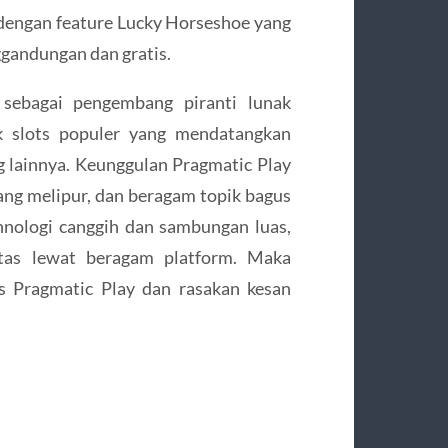
 dengan feature Lucky Horseshoe yang
gandungan dan gratis.
sebagai pengembang piranti lunak
k slots populer yang mendatangkan
 lainnya. Keunggulan Pragmatic Play
yang melipur, dan beragam topik bagus
hnologi canggih dan sambungan luas,
sitas lewat beragam platform. Maka
ts Pragmatic Play dan rasakan kesan