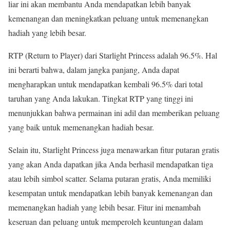
liar ini akan membantu Anda mendapatkan lebih banyak
kemenangan dan meningkatkan peluang untuk memenangkan
hadiah yang lebih besar.
RTP (Return to Player) dari Starlight Princess adalah 96.5%. Hal
ini berarti bahwa, dalam jangka panjang, Anda dapat
mengharapkan untuk mendapatkan kembali 96.5% dari total
taruhan yang Anda lakukan. Tingkat RTP yang tinggi ini
menunjukkan bahwa permainan ini adil dan memberikan peluang
yang baik untuk memenangkan hadiah besar.
Selain itu, Starlight Princess juga menawarkan fitur putaran gratis
yang akan Anda dapatkan jika Anda berhasil mendapatkan tiga
atau lebih simbol scatter. Selama putaran gratis, Anda memiliki
kesempatan untuk mendapatkan lebih banyak kemenangan dan
memenangkan hadiah yang lebih besar. Fitur ini menambah
keseruan dan peluang untuk memperoleh keuntungan dalam