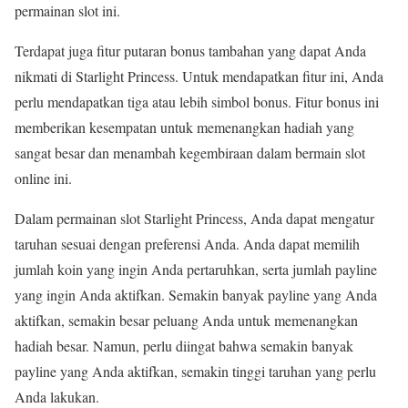
permainan slot ini.
Terdapat juga fitur putaran bonus tambahan yang dapat Anda
nikmati di Starlight Princess. Untuk mendapatkan fitur ini, Anda
perlu mendapatkan tiga atau lebih simbol bonus. Fitur bonus ini
memberikan kesempatan untuk memenangkan hadiah yang
sangat besar dan menambah kegembiraan dalam bermain slot
online ini.
Dalam permainan slot Starlight Princess, Anda dapat mengatur
taruhan sesuai dengan preferensi Anda. Anda dapat memilih
jumlah koin yang ingin Anda pertaruhkan, serta jumlah payline
yang ingin Anda aktifkan. Semakin banyak payline yang Anda
aktifkan, semakin besar peluang Anda untuk memenangkan
hadiah besar. Namun, perlu diingat bahwa semakin banyak
payline yang Anda aktifkan, semakin tinggi taruhan yang perlu
Anda lakukan.