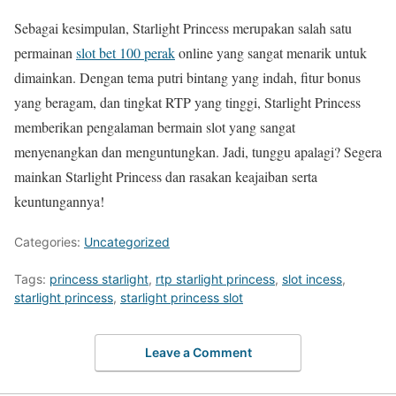
Sebagai kesimpulan, Starlight Princess merupakan salah satu
permainan
slot bet 100 perak
online yang sangat menarik untuk
dimainkan. Dengan tema putri bintang yang indah, fitur bonus
yang beragam, dan tingkat RTP yang tinggi, Starlight Princess
memberikan pengalaman bermain slot yang sangat
menyenangkan dan menguntungkan. Jadi, tunggu apalagi? Segera
mainkan Starlight Princess dan rasakan keajaiban serta
keuntungannya!
Categories:
Uncategorized
Tags:
princess starlight
,
rtp starlight princess
,
slot incess
,
starlight princess
,
starlight princess slot
Leave a Comment