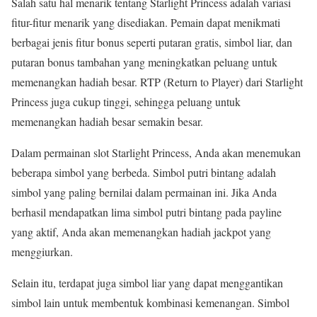
Salah satu hal menarik tentang Starlight Princess adalah variasi
fitur-fitur menarik yang disediakan. Pemain dapat menikmati
berbagai jenis fitur bonus seperti putaran gratis, simbol liar, dan
putaran bonus tambahan yang meningkatkan peluang untuk
memenangkan hadiah besar. RTP (Return to Player) dari Starlight
Princess juga cukup tinggi, sehingga peluang untuk
memenangkan hadiah besar semakin besar.
Dalam permainan slot Starlight Princess, Anda akan menemukan
beberapa simbol yang berbeda. Simbol putri bintang adalah
simbol yang paling bernilai dalam permainan ini. Jika Anda
berhasil mendapatkan lima simbol putri bintang pada payline
yang aktif, Anda akan memenangkan hadiah jackpot yang
menggiurkan.
Selain itu, terdapat juga simbol liar yang dapat menggantikan
simbol lain untuk membentuk kombinasi kemenangan. Simbol