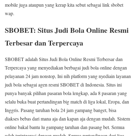
mobile juga ataupun yang kerap kita sebut sebagai link sbobet
wap.
SBOBET: Situs Judi Bola Online Resmi
Terbesar dan Terpercaya
SBOBET adalah Situs Judi Bola Online Resmi Terbersar dan
Terpercaya yang menyediakan berbagai judi bola online dengan
pelayanan 24 jam nonstop, Ini nih platform yang nyediain layanan
judi bola sebagai agen resmi SBOBET di Indonesia. Situs ini
punya banyak pilihan pasaran bola lengkap, ada 8 pasaran yang
selalu buka buat pertandingan big match di liga lokal, Eropa, dan
Inggris. Pasang taruhan bola 24 jam gampang banget, bisa
diakses bebas dari mana aja dan kapan aja dengan mudah. Sistem
online bakal bantu lu gampang taruhan dan pasang bet. Semua
udah terintegrasi dengan mudah. Semua pertandingan dari liga-