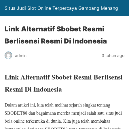
Situs Judi Slot Online Terpercaya Gampang Menang
Link Alternatif Sbobet Resmi
Berlisensi Resmi Di Indonesia
admin
3 tahun ago
Link Alternatif Sbobet Resmi Berlisensi
Resmi Di Indonesia
Dalam artikel ini, kita telah melihat sejarah singkat tentang
SBOBET88 dan bagaimana mereka menjadi salah satu situs judi
bola online terkemuka di dunia. Kita juga telah membahas
keunggulan dari agen SBOBET88 yang terpercaya di Indonesia