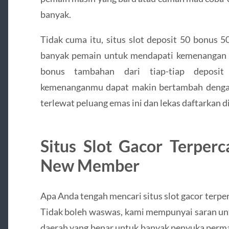
banyak.
Tidak cuma itu, situs slot deposit 50 bonus 
banyak pemain untuk mendapati kemenangan b
bonus tambahan dari tiap-tiap deposit
kemenanganmu dapat makin bertambah dengan c
terlewat peluang emas ini dan lekas daftarkan dir
Situs Slot Gacor Terperc
New Member
Apa Anda tengah mencari situs slot gacor terp
Tidak boleh waswas, kami mempunyai saran unt
daerah yang benar untuk banyak penyuka permai