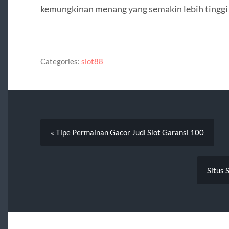
kemungkinan menang yang semakin lebih tinggi
Categories:
slot88
« Tipe Permainan Gacor Judi Slot Garansi 100
Situs 