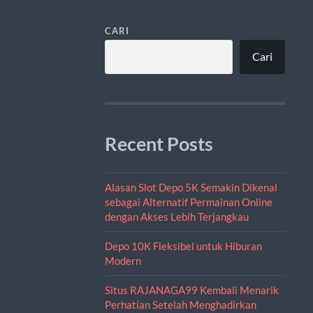
CARI
Cari
Recent Posts
Alasan Slot Depo 5K Semakin Dikenal
sebagai Alternatif Permainan Online
dengan Akses Lebih Terjangkau
Depo 10K Fleksibel untuk Hiburan
Modern
Situs RAJANAGA99 Kembali Menarik
Perhatian Setelah Menghadirkan