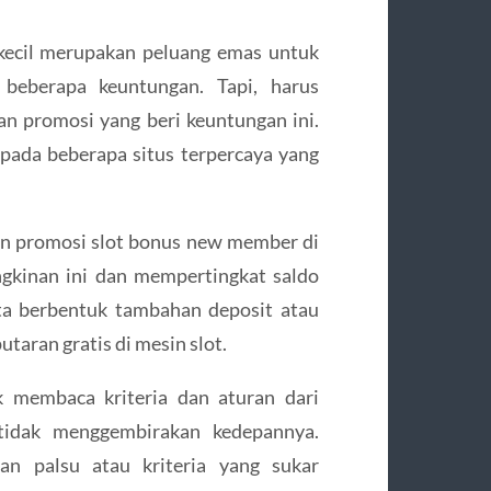
kecil merupakan peluang emas untuk
beberapa keuntungan. Tapi, harus
an promosi yang beri keuntungan ini.
 pada beberapa situs terpercaya yang
n promosi slot bonus new member di
gkinan ini dan mempertingkat saldo
ata berbentuk tambahan deposit atau
taran gratis di mesin slot.
k membaca kriteria dan aturan dari
 tidak menggembirakan kedepannya.
n palsu atau kriteria yang sukar