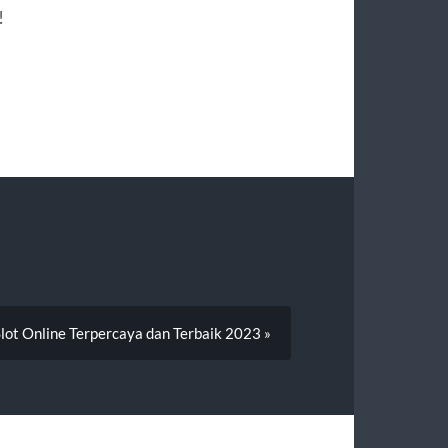
!
Slot Online Terpercaya dan Terbaik 2023 »