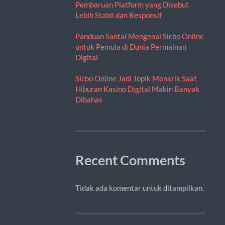
Pembaruan Platform yang Disebut
Lebih Stabil dan Responsif
Panduan Santai Mengenal Sicbo Online
untuk Pemula di Dunia Permainan
Digital
Sicbo Online Jadi Topik Menarik Saat
Hiburan Kasino Digital Makin Banyak
Dibahas
Recent Comments
Tidak ada komentar untuk ditampilkan.