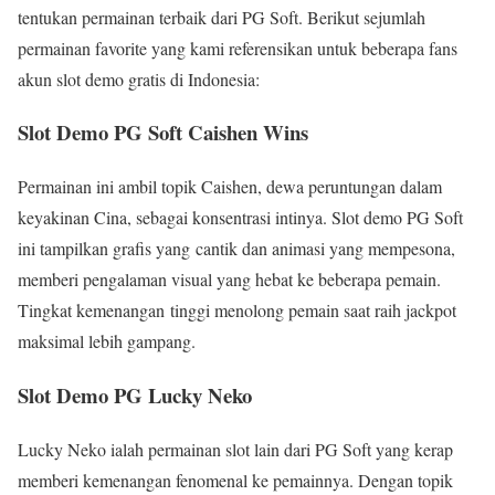
tentukan permainan terbaik dari PG Soft. Berikut sejumlah
permainan favorite yang kami referensikan untuk beberapa fans
akun slot demo gratis di Indonesia:
Slot Demo PG Soft Caishen Wins
Permainan ini ambil topik Caishen, dewa peruntungan dalam
keyakinan Cina, sebagai konsentrasi intinya. Slot demo PG Soft
ini tampilkan grafis yang cantik dan animasi yang mempesona,
memberi pengalaman visual yang hebat ke beberapa pemain.
Tingkat kemenangan tinggi menolong pemain saat raih jackpot
maksimal lebih gampang.
Slot Demo PG Lucky Neko
Lucky Neko ialah permainan slot lain dari PG Soft yang kerap
memberi kemenangan fenomenal ke pemainnya. Dengan topik