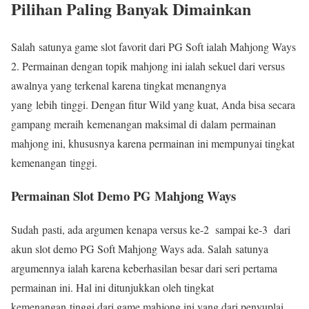
Pilihan Paling Banyak Dimainkan
Salah satunya game slot favorit dari PG Soft ialah Mahjong Ways
2. Permainan dengan topik mahjong ini ialah sekuel dari versus
awalnya yang terkenal karena tingkat menangnya
yang lebih tinggi. Dengan fitur Wild yang kuat, Anda bisa secara
gampang meraih kemenangan maksimal di dalam permainan
mahjong ini, khususnya karena permainan ini mempunyai tingkat
kemenangan tinggi.
Permainan Slot Demo PG Mahjong Ways
Sudah pasti, ada argumen kenapa versus ke-2 sampai ke-3 dari
akun slot demo PG Soft Mahjong Ways ada. Salah satunya
argumennya ialah karena keberhasilan besar dari seri pertama
permainan ini. Hal ini ditunjukkan oleh tingkat
kemenangan tinggi dari game mahjong ini yang dari penyuplai