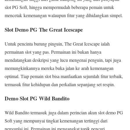
slot PG Soft, hingga mempermudah beberapa pemain untuk
mencetak kemenangan walaupun fitur yang dihidangkan simpel.
Slot Demo PG The Great Icescape
Untuk pencinta burung pinguin, The Great Icescape ialah
permainan slot yang pas. Permainan ini bukan hanya
mendatangkan deskripsi yang lucu mengenai penguin, tapi juga
memungkinkannya mereka buka jalan ke arah kemenangan
optimal. Tiap pemain slot bisa manfaatkan sejumlah fitur terbaik,
termasuk fitur kehidupan dan perkalian sepanjang set respin.
Demo Slot PG Wild Bandito
Wild Bandito termasuk juga dalam perincian akun slot demo PG
Soft yang mempunyai tingkat kemenangan tertinggi dari
penyuplai ini. Permainan ini mengangkat topik pencuri