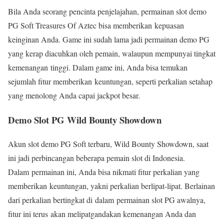
Bila Anda seorang pencinta penjelajahan, permainan slot demo
PG Soft Treasures Of Aztec bisa memberikan kepuasan
keinginan Anda. Game ini sudah lama jadi permainan demo PG
yang kerap diacuhkan oleh pemain, walaupun mempunyai tingkat
kemenangan tinggi. Dalam game ini, Anda bisa temukan
sejumlah fitur memberikan keuntungan, seperti perkalian setahap
yang menolong Anda capai jackpot besar.
Demo Slot PG Wild Bounty Showdown
Akun slot demo PG Soft terbaru, Wild Bounty Showdown, saat
ini jadi perbincangan beberapa pemain slot di Indonesia.
Dalam permainan ini, Anda bisa nikmati fitur perkalian yang
memberikan keuntungan, yakni perkalian berlipat-lipat. Berlainan
dari perkalian bertingkat di dalam permainan slot PG awalnya,
fitur ini terus akan melipatgandakan kemenangan Anda dan