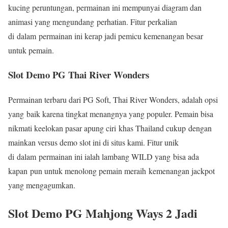
kucing peruntungan, permainan ini mempunyai diagram dan
animasi yang mengundang perhatian. Fitur perkalian
di dalam permainan ini kerap jadi pemicu kemenangan besar
untuk pemain.
Slot Demo PG Thai River Wonders
Permainan terbaru dari PG Soft, Thai River Wonders, adalah opsi
yang baik karena tingkat menangnya yang populer. Pemain bisa
nikmati keelokan pasar apung ciri khas Thailand cukup dengan
mainkan versus demo slot ini di situs kami. Fitur unik
di dalam permainan ini ialah lambang WILD yang bisa ada
kapan pun untuk menolong pemain meraih kemenangan jackpot
yang mengagumkan.
Slot Demo PG Mahjong Ways 2 Jadi