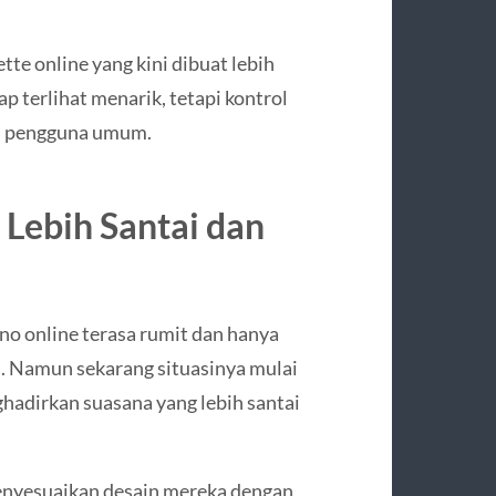
tte online yang kini dibuat lebih
p terlihat menarik, tetapi kontrol
eh pengguna umum.
Lebih Santai dan
o online terasa rumit dan hanya
. Namun sekarang situasinya mulai
hadirkan suasana yang lebih santai
menyesuaikan desain mereka dengan