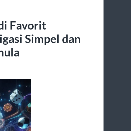
i Favorit
gasi Simpel dan
mula