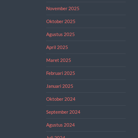
November 2025
Oktober 2025
Agustus 2025
April 2025
Maret 2025
Februari 2025
Januari 2025
Oktober 2024
September 2024
Agustus 2024
Juli 2024