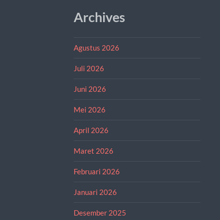
Archives
Agustus 2026
Juli 2026
Juni 2026
Mei 2026
April 2026
Maret 2026
Februari 2026
Januari 2026
Desember 2025