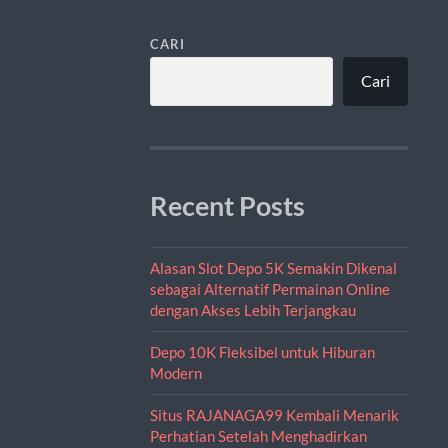
CARI
Cari
Recent Posts
Alasan Slot Depo 5K Semakin Dikenal
sebagai Alternatif Permainan Online
dengan Akses Lebih Terjangkau
Depo 10K Fleksibel untuk Hiburan
Modern
Situs RAJANAGA99 Kembali Menarik
Perhatian Setelah Menghadirkan