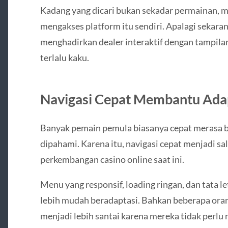
Kadang yang dicari bukan sekadar permainan, m
mengakses platform itu sendiri. Apalagi sekaran
menghadirkan dealer interaktif dengan tampilan
terlalu kaku.
Navigasi Cepat Membantu Ada
Banyak pemain pemula biasanya cepat merasa bos
dipahami. Karena itu, navigasi cepat menjadi sa
perkembangan casino online saat ini.
Menu yang responsif, loading ringan, dan tata 
lebih mudah beradaptasi. Bahkan beberapa or
menjadi lebih santai karena mereka tidak perlu m