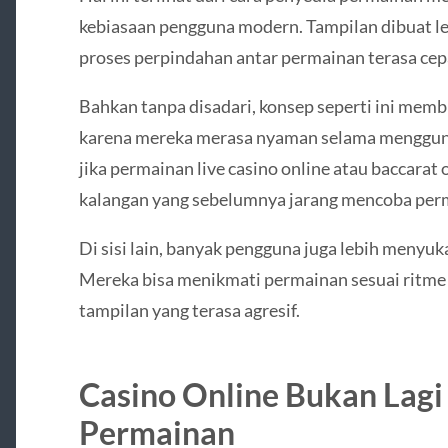
kebiasaan pengguna modern. Tampilan dibuat lebi
proses perpindahan antar permainan terasa cep
Bahkan tanpa disadari, konsep seperti ini mem
karena mereka merasa nyaman selama mengguna
jika permainan live casino online atau baccarat
kalangan yang sebelumnya jarang mencoba perm
Di sisi lain, banyak pengguna juga lebih menyuk
Mereka bisa menikmati permainan sesuai ritme
tampilan yang terasa agresif.
Casino Online Bukan Lagi
Permainan