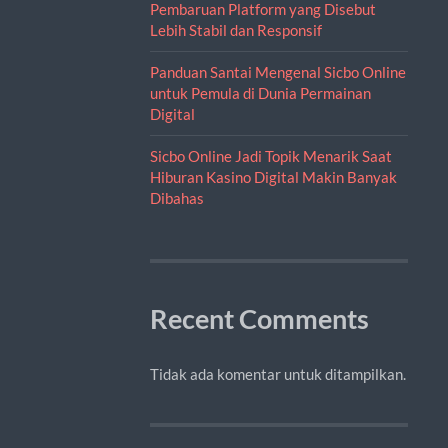
Pembaruan Platform yang Disebut
Lebih Stabil dan Responsif
Panduan Santai Mengenal Sicbo Online
untuk Pemula di Dunia Permainan
Digital
Sicbo Online Jadi Topik Menarik Saat
Hiburan Kasino Digital Makin Banyak
Dibahas
Recent Comments
Tidak ada komentar untuk ditampilkan.