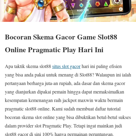
Bocoran Skema Gacor Game Slot88
Online Pragmatic Play Hari Ini
Apa taktik skema slot88
situs slot gacor
hari ini paling efisien
yang bisa anda pakai untuk menang di Slot88? Walaupun ini ialah
pertanyaan berharga juta-an rupiah, ada dasar dan skema gacor
yang dianjurkan dipakai pemain hingga dapat memaksimalkan
kesempatan kemenangan raih jackpot maxwin waktu bermain
pragmatic slot88 online. Kami sudah membuat daftar tutorial
bocoran skema slot online yang bisa dibuktikan betul-betul sukses
dalam provider slot Pragmatic Play. Tetapi ingat mainkan judi
slot88 gacor di sini 100% hanya permainan peruntungan.