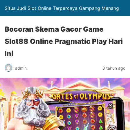
Situs Judi Slot Online Terpercaya Gampang Menang
Bocoran Skema Gacor Game
Slot88 Online Pragmatic Play Hari
Ini
admin
3 tahun ago