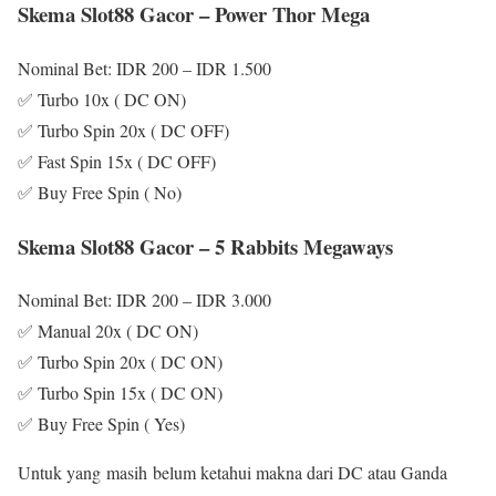
Skema Slot88 Gacor – Power Thor Mega
Nominal Bet: IDR 200 – IDR 1.500
✅ Turbo 10x ( DC ON)
✅ Turbo Spin 20x ( DC OFF)
✅ Fast Spin 15x ( DC OFF)
✅ Buy Free Spin ( No)
Skema Slot88 Gacor – 5 Rabbits Megaways
Nominal Bet: IDR 200 – IDR 3.000
✅ Manual 20x ( DC ON)
✅ Turbo Spin 20x ( DC ON)
✅ Turbo Spin 15x ( DC ON)
✅ Buy Free Spin ( Yes)
Untuk yang masih belum ketahui makna dari DC atau Ganda