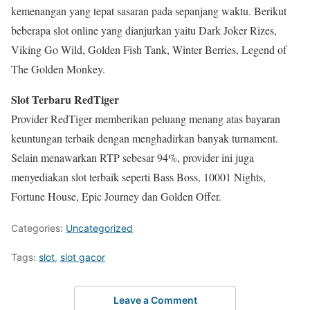
kemenangan yang tepat sasaran pada sepanjang waktu. Berikut
beberapa slot online yang dianjurkan yaitu Dark Joker Rizes,
Viking Go Wild, Golden Fish Tank, Winter Berries, Legend of
The Golden Monkey.
Slot Terbaru RedTiger
Provider RedTiger memberikan peluang menang atas bayaran
keuntungan terbaik dengan menghadirkan banyak turnament.
Selain menawarkan RTP sebesar 94%, provider ini juga
menyediakan slot terbaik seperti Bass Boss, 10001 Nights,
Fortune House, Epic Journey dan Golden Offer.
Categories:
Uncategorized
Tags:
slot
,
slot gacor
Leave a Comment