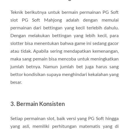
Teknik berikutnya untuk bermain permainan PG Soft
slot PG Soft Mahjong adalah dengan memulai
permainan dari bettingan yang kecil terlebih dahulu.
Dengan melakukan bettingan yang lebih kecil, para
slotter bisa menentukan bahwa game ini sedang gacor
atau tidak. Apabila sering mendapatkan kemenangan,
maka sang pemain bisa mencoba untuk meningkatkan
jumlah betnya. Namun jumlah bet juga harus sang
bettor kondisikan supaya menghindari kekalahan yang
besar.
3. Bermain Konsisten
Setiap permainan slot, baik versi yang PG Soft hingga
yang asli, memiliki perhitungan matematis yang di