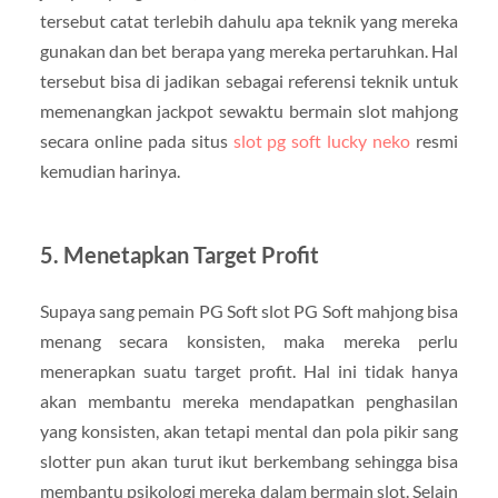
tersebut catat terlebih dahulu apa teknik yang mereka
gunakan dan bet berapa yang mereka pertaruhkan. Hal
tersebut bisa di jadikan sebagai referensi teknik untuk
memenangkan jackpot sewaktu bermain slot mahjong
secara online pada situs
slot pg soft lucky neko
resmi
kemudian harinya.
5. Menetapkan Target Profit
Supaya sang pemain PG Soft slot PG Soft mahjong bisa
menang secara konsisten, maka mereka perlu
menerapkan suatu target profit. Hal ini tidak hanya
akan membantu mereka mendapatkan penghasilan
yang konsisten, akan tetapi mental dan pola pikir sang
slotter pun akan turut ikut berkembang sehingga bisa
membantu psikologi mereka dalam bermain slot. Selain