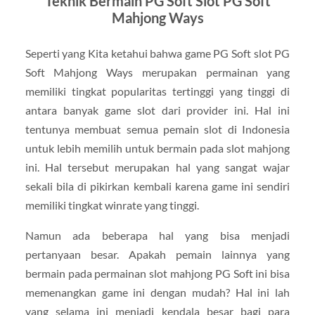
Teknik Bermain PG Soft Slot PG Soft
Mahjong Ways
Seperti yang Kita ketahui bahwa game PG Soft slot PG
Soft Mahjong Ways merupakan permainan yang
memiliki tingkat popularitas tertinggi yang tinggi di
antara banyak game slot dari provider ini. Hal ini
tentunya membuat semua pemain slot di Indonesia
untuk lebih memilih untuk bermain pada slot mahjong
ini. Hal tersebut merupakan hal yang sangat wajar
sekali bila di pikirkan kembali karena game ini sendiri
memiliki tingkat winrate yang tinggi.
Namun ada beberapa hal yang bisa menjadi
pertanyaan besar. Apakah pemain lainnya yang
bermain pada permainan slot mahjong PG Soft ini bisa
memenangkan game ini dengan mudah? Hal ini lah
yang selama ini menjadi kendala besar bagi para