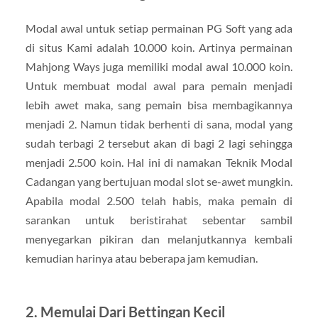
Modal awal untuk setiap permainan PG Soft yang ada
di situs Kami adalah 10.000 koin. Artinya permainan
Mahjong Ways juga memiliki modal awal 10.000 koin.
Untuk membuat modal awal para pemain menjadi
lebih awet maka, sang pemain bisa membagikannya
menjadi 2. Namun tidak berhenti di sana, modal yang
sudah terbagi 2 tersebut akan di bagi 2 lagi sehingga
menjadi 2.500 koin. Hal ini di namakan Teknik Modal
Cadangan yang bertujuan modal slot se-awet mungkin.
Apabila modal 2.500 telah habis, maka pemain di
sarankan untuk beristirahat sebentar sambil
menyegarkan pikiran dan melanjutkannya kembali
kemudian harinya atau beberapa jam kemudian.
2. Memulai Dari Bettingan Kecil