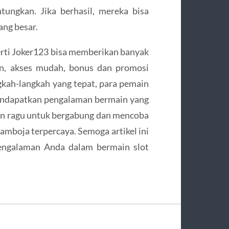
ungkan. Jika berhasil, mereka bisa
ng besar.
perti Joker123 bisa memberikan banyak
an, akses mudah, bonus dan promosi
gkah-langkah yang tepat, para pemain
ndapatkan pengalaman bermain yang
n ragu untuk bergabung dan mencoba
Kamboja terpercaya. Semoga artikel ini
pengalaman Anda dalam bermain slot