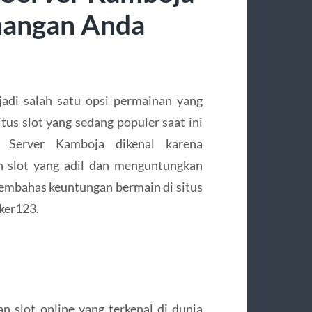
nangan Anda
adi salah satu opsi permainan yang
itus slot yang sedang populer saat ini
. Server Kamboja dikenal karena
 slot yang adil dan menguntungkan
 membahas keuntungan bermain di situs
oker123.
n slot online yang terkenal di dunia