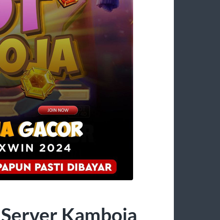
r Server Kamboja