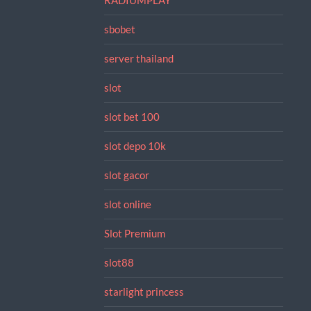
sbobet
server thailand
slot
slot bet 100
slot depo 10k
slot gacor
slot online
Slot Premium
slot88
starlight princess