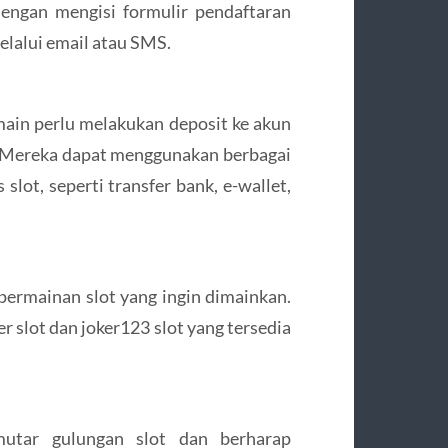
engan mengisi formulir pendaftaran
elalui email atau SMS.
emain perlu melakukan deposit ke akun
 Mereka dapat menggunakan berbagai
lot, seperti transfer bank, e-wallet,
 permainan slot yang ingin dimainkan.
 slot dan joker123 slot yang tersedia
utar gulungan slot dan berharap