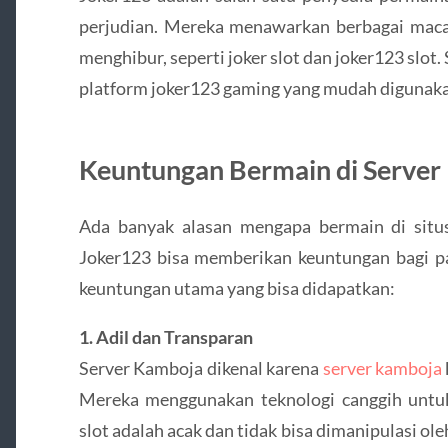
perjudian. Mereka menawarkan berbagai mac
menghibur, seperti joker slot dan joker123 slot.
platform joker123 gaming yang mudah digunaka
Keuntungan Bermain di Server
Ada banyak alasan mengapa bermain di situs
Joker123 bisa memberikan keuntungan bagi pa
keuntungan utama yang bisa didapatkan:
1. Adil dan Transparan
Server Kamboja dikenal karena
server kamboja
Mereka menggunakan teknologi canggih untu
slot adalah acak dan tidak bisa dimanipulasi o