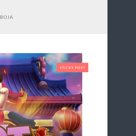
MBOJA
STICKY POST