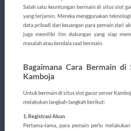
Salah satu keuntungan bermain di situs slot 
yang terjamin. Mereka menggunakan teknologi 
data pribadi dan keuangan para pemain dari aks
juga memiliki tim dukungan yang siap mem
masalah atau kendala saat bermain.
Bagaimana Cara Bermain di S
Kamboja
Untuk bermain di situs slot gacor server Kambo
melakukan langkah-langkah berikut:
1. Registrasi Akun
Pertama-tama, para pemain perlu melakukan re