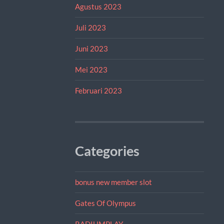
Agustus 2023
Juli 2023
Juni 2023
Mei 2023
Februari 2023
Categories
bonus new member slot
Gates Of Olympus
RADIUMPLAY