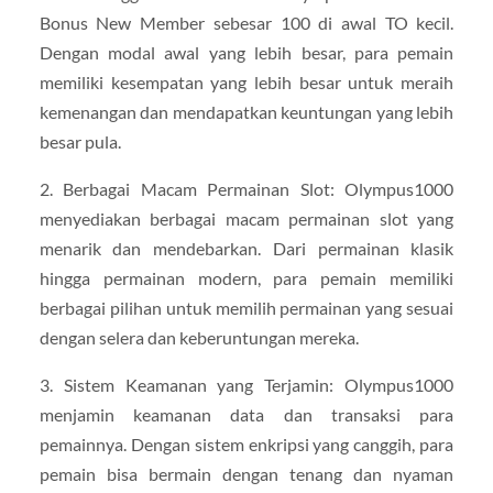
Bonus New Member sebesar 100 di awal TO kecil.
Dengan modal awal yang lebih besar, para pemain
memiliki kesempatan yang lebih besar untuk meraih
kemenangan dan mendapatkan keuntungan yang lebih
besar pula.
2. Berbagai Macam Permainan Slot: Olympus1000
menyediakan berbagai macam permainan slot yang
menarik dan mendebarkan. Dari permainan klasik
hingga permainan modern, para pemain memiliki
berbagai pilihan untuk memilih permainan yang sesuai
dengan selera dan keberuntungan mereka.
3. Sistem Keamanan yang Terjamin: Olympus1000
menjamin keamanan data dan transaksi para
pemainnya. Dengan sistem enkripsi yang canggih, para
pemain bisa bermain dengan tenang dan nyaman