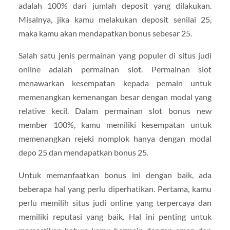
adalah 100% dari jumlah deposit yang dilakukan.
Misalnya, jika kamu melakukan deposit senilai 25,
maka kamu akan mendapatkan bonus sebesar 25.
Salah satu jenis permainan yang populer di situs judi
online adalah permainan slot. Permainan slot
menawarkan kesempatan kepada pemain untuk
memenangkan kemenangan besar dengan modal yang
relative kecil. Dalam permainan slot bonus new
member 100%, kamu memiliki kesempatan untuk
memenangkan rejeki nomplok hanya dengan modal
depo 25 dan mendapatkan bonus 25.
Untuk memanfaatkan bonus ini dengan baik, ada
beberapa hal yang perlu diperhatikan. Pertama, kamu
perlu memilih situs judi online yang terpercaya dan
memiliki reputasi yang baik. Hal ini penting untuk