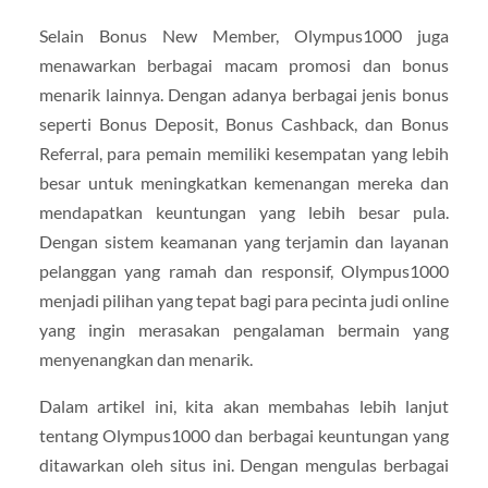
Selain Bonus New Member, Olympus1000 juga
menawarkan berbagai macam promosi dan bonus
menarik lainnya. Dengan adanya berbagai jenis bonus
seperti Bonus Deposit, Bonus Cashback, dan Bonus
Referral, para pemain memiliki kesempatan yang lebih
besar untuk meningkatkan kemenangan mereka dan
mendapatkan keuntungan yang lebih besar pula.
Dengan sistem keamanan yang terjamin dan layanan
pelanggan yang ramah dan responsif, Olympus1000
menjadi pilihan yang tepat bagi para pecinta judi online
yang ingin merasakan pengalaman bermain yang
menyenangkan dan menarik.
Dalam artikel ini, kita akan membahas lebih lanjut
tentang Olympus1000 dan berbagai keuntungan yang
ditawarkan oleh situs ini. Dengan mengulas berbagai