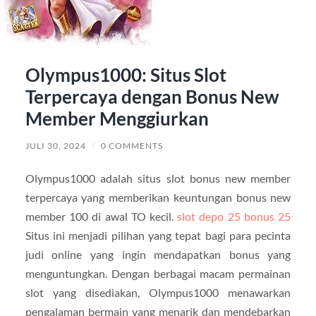
Olympus1000: Situs Slot
Terpercaya dengan Bonus New
Member Menggiurkan
JULI 30, 2024
/
0 COMMENTS
Olympus1000 adalah situs slot bonus new member
terpercaya yang memberikan keuntungan bonus new
member 100 di awal TO kecil.
slot depo 25 bonus 25
Situs ini menjadi pilihan yang tepat bagi para pecinta
judi online yang ingin mendapatkan bonus yang
menguntungkan. Dengan berbagai macam permainan
slot yang disediakan, Olympus1000 menawarkan
pengalaman bermain yang menarik dan mendebarkan