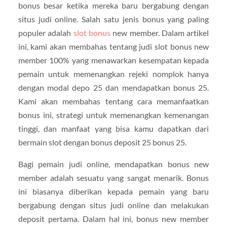
bonus besar ketika mereka baru bergabung dengan
situs judi online. Salah satu jenis bonus yang paling
populer adalah
slot bonus
new member. Dalam artikel
ini, kami akan membahas tentang judi slot bonus new
member 100% yang menawarkan kesempatan kepada
pemain untuk memenangkan rejeki nomplok hanya
dengan modal depo 25 dan mendapatkan bonus 25.
Kami akan membahas tentang cara memanfaatkan
bonus ini, strategi untuk memenangkan kemenangan
tinggi, dan manfaat yang bisa kamu dapatkan dari
bermain slot dengan bonus deposit 25 bonus 25.
Bagi pemain judi online, mendapatkan bonus new
member adalah sesuatu yang sangat menarik. Bonus
ini biasanya diberikan kepada pemain yang baru
bergabung dengan situs judi online dan melakukan
deposit pertama. Dalam hal ini, bonus new member