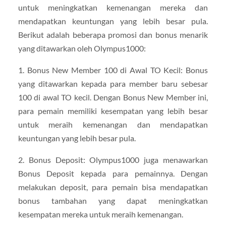
untuk meningkatkan kemenangan mereka dan
mendapatkan keuntungan yang lebih besar pula.
Berikut adalah beberapa promosi dan bonus menarik
yang ditawarkan oleh Olympus1000:
1. Bonus New Member 100 di Awal TO Kecil: Bonus
yang ditawarkan kepada para member baru sebesar
100 di awal TO kecil. Dengan Bonus New Member ini,
para pemain memiliki kesempatan yang lebih besar
untuk meraih kemenangan dan mendapatkan
keuntungan yang lebih besar pula.
2. Bonus Deposit: Olympus1000 juga menawarkan
Bonus Deposit kepada para pemainnya. Dengan
melakukan deposit, para pemain bisa mendapatkan
bonus tambahan yang dapat meningkatkan
kesempatan mereka untuk meraih kemenangan.