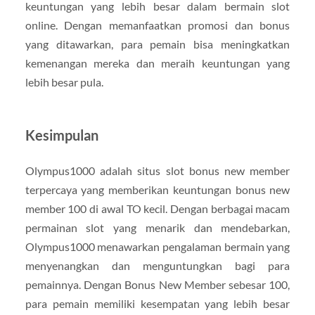
keuntungan yang lebih besar dalam bermain slot
online. Dengan memanfaatkan promosi dan bonus
yang ditawarkan, para pemain bisa meningkatkan
kemenangan mereka dan meraih keuntungan yang
lebih besar pula.
Kesimpulan
Olympus1000 adalah situs slot bonus new member
terpercaya yang memberikan keuntungan bonus new
member 100 di awal TO kecil. Dengan berbagai macam
permainan slot yang menarik dan mendebarkan,
Olympus1000 menawarkan pengalaman bermain yang
menyenangkan dan menguntungkan bagi para
pemainnya. Dengan Bonus New Member sebesar 100,
para pemain memiliki kesempatan yang lebih besar