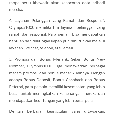
tanpa perlu khawatir akan kebocoran data pribadi
mereka.
4. Layanan Pelanggan yang Ramah dan Responsif:
Olympus1000 memiliki tim layanan pelanggan yang
ramah dan responsif. Para pemain bisa mendapatkan
bantuan dan dukungan kapan pun dibutuhkan melalui
layanan live chat, telepon, atau email.
5. Promosi dan Bonus Menarik: Selain Bonus New
Member, Olympus1000 juga menawarkan berbagai
macam promosi dan bonus menarik lainnya. Dengan
adanya Bonus Deposit, Bonus Cashback, dan Bonus
Referral, para pemain memiliki kesempatan yang lebih
besar untuk meningkatkan kemenangan mereka dan
mendapatkan keuntungan yang lebih besar pula.
Dengan berbagai keunggulan yang ditawarkan,