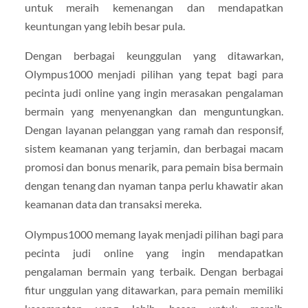
untuk meraih kemenangan dan mendapatkan
keuntungan yang lebih besar pula.
Dengan berbagai keunggulan yang ditawarkan,
Olympus1000 menjadi pilihan yang tepat bagi para
pecinta judi online yang ingin merasakan pengalaman
bermain yang menyenangkan dan menguntungkan.
Dengan layanan pelanggan yang ramah dan responsif,
sistem keamanan yang terjamin, dan berbagai macam
promosi dan bonus menarik, para pemain bisa bermain
dengan tenang dan nyaman tanpa perlu khawatir akan
keamanan data dan transaksi mereka.
Olympus1000 memang layak menjadi pilihan bagi para
pecinta judi online yang ingin mendapatkan
pengalaman bermain yang terbaik. Dengan berbagai
fitur unggulan yang ditawarkan, para pemain memiliki