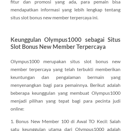
fitur dan promosi yang ada, para pemain bisa
mendapatkan informasi yang lebih lengkap tentang
situs slot bonus new member terpercaya ini.
Keunggulan Olympus1000 sebagai Situs
Slot Bonus New Member Terpercaya
Olympus1000 merupakan situs slot bonus new
member terpercaya yang telah terbukti memberikan
keuntungan dan pengalaman bermain yang
menyenangkan bagi para pemainnya. Berikut adalah
beberapa keunggulan yang membuat Olympus1000
menjadi pilihan yang tepat bagi para pecinta judi
online:
1. Bonus New Member 100 di Awal TO Kecil: Salah
satu keunggulan utama dari Olympus1000 adalah