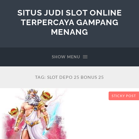
SITUS JUDI SLOT ONLINE
TERPERCAYA GAMPANG
MENANG
SHOW MENU
TAG:
SLOT DEPO 25 BONUS 25
STICKY POST