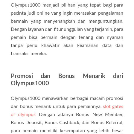
Olympus1000 menjadi pilihan yang tepat bagi para
pecinta judi online yang ingin merasakan pengalaman
bermain yang menyenangkan dan menguntungkan.
Dengan layanan dan fitur unggulan yang terjamin, para
pemain bisa bermain dengan tenang dan nyaman
tanpa perlu khawatir akan keamanan data dan
transaksi mereka.
Promosi dan Bonus Menarik dari
Olympus1000
Olympus1000 menawarkan berbagai macam promosi
dan bonus menarik untuk para pemainnya.
slot gates
of olympus
Dengan adanya Bonus New Member,
Bonus Deposit, Bonus Cashback, dan Bonus Referral,
para pemain memiliki kesempatan yang lebih besar