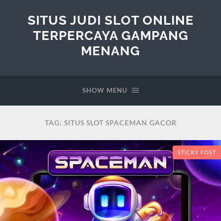
SITUS JUDI SLOT ONLINE
TERPERCAYA GAMPANG
MENANG
SHOW MENU
TAG:
SITUS SLOT SPACEMAN GACOR
STICKY POST