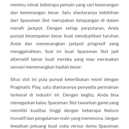
memicu minat beberapa pemain yang cari kesenangan
dan kemenangan besar. Satu diantaranya kelebihan
dari Spaceman Slot merupakan kelapangan di dalam
meraih jackpot. Dengan setiap perputaran, Anda
punyai kesempatan besar buat menduplikasi taruhan
Anda dan memenangkan jackpot progresif yang
menggairahkan. Soal ini buat Spaceman Slot jadi
alternatif benar buat mereka yang mau merasakan
sensasi memenangkan hadiah besar.
Situs slot ini pula punyai keterlibatan resmi dengan
Pragmatic Play, satu diantaranya penyedia permainan
terkenal di industri ini. Dengan begitu, Anda bisa
menegaskan kalau Spaceman Slot tawarkan game yang
memiliki kualitas tinggi dengan beberapa feature
inovatif dan pengalaman main yang memesona. Jangan
lewatkan peluang buat coba versus demo Spaceman