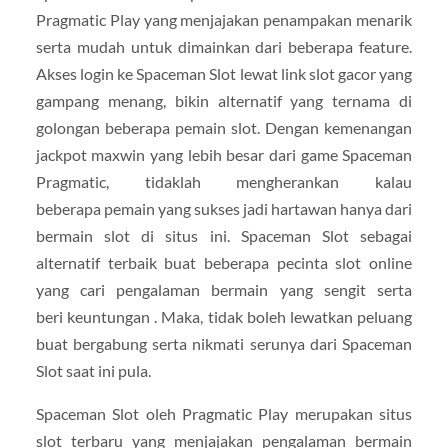
Pragmatic Play yang menjajakan penampakan menarik
serta mudah untuk dimainkan dari beberapa feature.
Akses login ke Spaceman Slot lewat link slot gacor yang
gampang menang, bikin alternatif yang ternama di
golongan beberapa pemain slot. Dengan kemenangan
jackpot maxwin yang lebih besar dari game Spaceman
Pragmatic, tidaklah mengherankan kalau
beberapa pemain yang sukses jadi hartawan hanya dari
bermain slot di situs ini. Spaceman Slot sebagai
alternatif terbaik buat beberapa pecinta slot online
yang cari pengalaman bermain yang sengit serta
beri keuntungan . Maka, tidak boleh lewatkan peluang
buat bergabung serta nikmati serunya dari Spaceman
Slot saat ini pula.
Spaceman Slot oleh Pragmatic Play merupakan situs
slot terbaru yang menjajakan pengalaman bermain