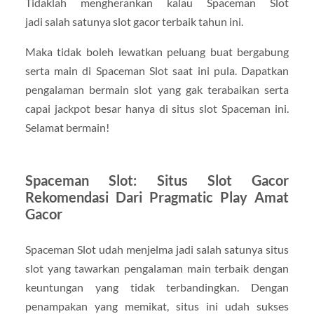
Tidaklah mengherankan kalau Spaceman Slot
jadi salah satunya slot gacor terbaik tahun ini.
Maka tidak boleh lewatkan peluang buat bergabung
serta main di Spaceman Slot saat ini pula. Dapatkan
pengalaman bermain slot yang gak terabaikan serta
capai jackpot besar hanya di situs slot Spaceman ini.
Selamat bermain!
Spaceman Slot: Situs Slot Gacor
Rekomendasi Dari Pragmatic Play Amat
Gacor
Spaceman Slot udah menjelma jadi salah satunya situs
slot yang tawarkan pengalaman main terbaik dengan
keuntungan yang tidak terbandingkan. Dengan
penampakan yang memikat, situs ini udah sukses