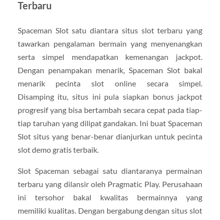
Terbaru
Spaceman Slot satu diantara situs slot terbaru yang
tawarkan pengalaman bermain yang menyenangkan
serta simpel mendapatkan kemenangan jackpot.
Dengan penampakan menarik, Spaceman Slot bakal
menarik pecinta slot online secara simpel.
Disamping itu, situs ini pula siapkan bonus jackpot
progresif yang bisa bertambah secara cepat pada tiap-
tiap taruhan yang dilipat gandakan. Ini buat Spaceman
Slot situs yang benar-benar dianjurkan untuk pecinta
slot demo gratis terbaik.
Slot Spaceman sebagai satu diantaranya permainan
terbaru yang dilansir oleh Pragmatic Play. Perusahaan
ini tersohor bakal kwalitas bermainnya yang
memiliki kualitas. Dengan bergabung dengan situs slot