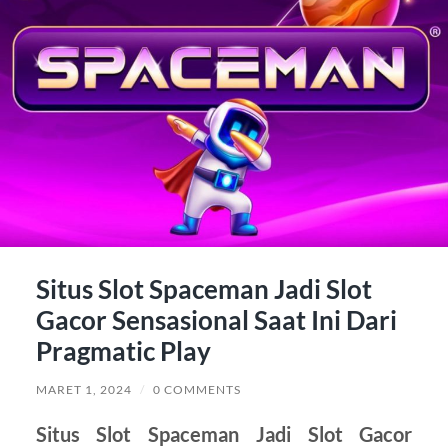
Situs Slot Spaceman Jadi Slot
Gacor Sensasional Saat Ini Dari
Pragmatic Play
MARET 1, 2024
/
0 COMMENTS
Situs Slot Spaceman Jadi Slot Gacor