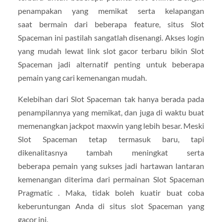
penampakan yang memikat serta kelapangan
saat bermain dari beberapa feature, situs Slot
Spaceman ini pastilah sangatlah disenangi. Akses login
yang mudah lewat link slot gacor terbaru bikin Slot
Spaceman jadi alternatif penting untuk beberapa
pemain yang cari kemenangan mudah.
Kelebihan dari Slot Spaceman tak hanya berada pada
penampilannya yang memikat, dan juga di waktu buat
memenangkan jackpot maxwin yang lebih besar. Meski
Slot Spaceman tetap termasuk baru, tapi
dikenalitasnya tambah meningkat serta
beberapa pemain yang sukses jadi hartawan lantaran
kemenangan diterima dari permainan Slot Spaceman
Pragmatic . Maka, tidak boleh kuatir buat coba
keberuntungan Anda di situs slot Spaceman yang
gacor ini.