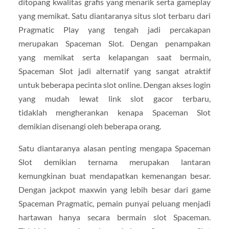
ditopang kwalitas grafis yang menarik serta gameplay
yang memikat. Satu diantaranya situs slot terbaru dari
Pragmatic Play yang tengah jadi percakapan
merupakan Spaceman Slot. Dengan penampakan
yang memikat serta kelapangan saat bermain,
Spaceman Slot jadi alternatif yang sangat atraktif
untuk beberapa pecinta slot online. Dengan akses login
yang mudah lewat link slot gacor terbaru,
tidaklah mengherankan kenapa Spaceman Slot
demikian disenangi oleh beberapa orang.
Satu diantaranya alasan penting mengapa Spaceman
Slot demikian ternama merupakan lantaran
kemungkinan buat mendapatkan kemenangan besar.
Dengan jackpot maxwin yang lebih besar dari game
Spaceman Pragmatic, pemain punyai peluang menjadi
hartawan hanya secara bermain slot Spaceman.