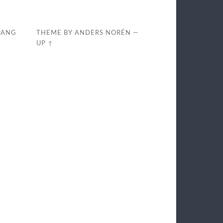
PANG
THEME BY
ANDERS NORÉN
—
UP ↑