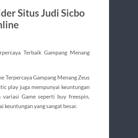
er Situs Judi Sicbo
line
erpercaya Terbaik Gampang Menang
ne Terpercaya Gampang Menang Zeus
atic play juga mempunyai keuntungan
variasi Game seperti buy freespin,
lai keuntungan yang sangat besar.