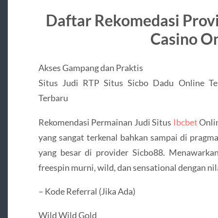
Daftar Rekomedasi Provid
Casino On
Akses Gampang dan Praktis
Situs Judi RTP Situs Sicbo Dadu Online T
Terbaru
Rekomendasi Permainan Judi Situs
Ibcbet
Onli
yang sangat terkenal bahkan sampai di pragm
yang besar di provider Sicbo88. Menawarkan 
freespin murni, wild, dan sensational dengan ni
– Kode Referral (Jika Ada)
Wild Wild Gold