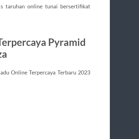
 taruhan online tunai bersertifikat
 Terpercaya Pyramid
za
adu Online Terpercaya Terbaru 2023