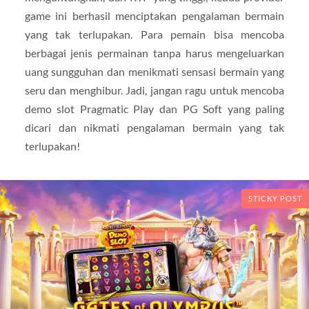
game ini berhasil menciptakan pengalaman bermain
yang tak terlupakan. Para pemain bisa mencoba
berbagai jenis permainan tanpa harus mengeluarkan
uang sungguhan dan menikmati sensasi bermain yang
seru dan menghibur. Jadi, jangan ragu untuk mencoba
demo slot Pragmatic Play dan PG Soft yang paling
dicari dan nikmati pengalaman bermain yang tak
terlupakan!
STICKY POST