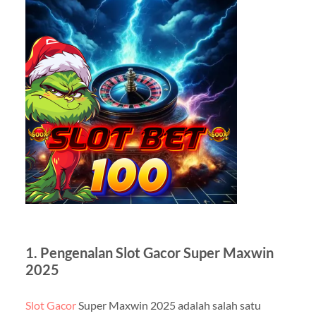
1. Pengenalan Slot Gacor Super Maxwin
2025
Slot Gacor
Super Maxwin 2025 adalah salah satu