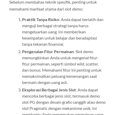
Sebelum membahas teknik spesifik, penting untuk
memahami manfaat utama dari slot demo:
Praktik Tanpa Risiko
: Anda dapat berlatih dan
menguji berbagai strategi tanpa harus
mengeluarkan uang. Ini memberikan
kesempatan untuk belajar dan beradaptasi
tanpa tekanan finansial.
Pengenalan Fitur Permainan
: Slot demo
memungkinkan Anda untuk mengenal fitur-
fitur permainan, seperti simbol wild, scatter,
dan bonus. Memahami fitur ini penting untuk
memaksimalkan peluang kemenangan saat
bermain dengan uang asli.
Eksplorasi Berbagai Jenis Slot
: Anda dapat
mencoba berbagai jenis slot, termasuk demo
slot PG dengan desain grafis canggih atau demo
slot Pragmatic dengan mekanisme unik. Ini
membantu Anda menemukan permainan yang