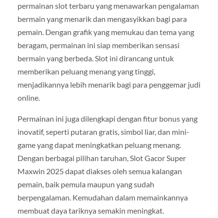
permainan slot terbaru yang menawarkan pengalaman
bermain yang menarik dan mengasyikkan bagi para
pemain. Dengan grafik yang memukau dan tema yang
beragam, permainan ini siap memberikan sensasi
bermain yang berbeda. Slot ini dirancang untuk
memberikan peluang menang yang tinggi,
menjadikannya lebih menarik bagi para penggemar judi
online.
Permainan ini juga dilengkapi dengan fitur bonus yang
inovatif, seperti putaran gratis, simbol liar, dan mini-
game yang dapat meningkatkan peluang menang.
Dengan berbagai pilihan taruhan, Slot Gacor Super
Maxwin 2025 dapat diakses oleh semua kalangan
pemain, baik pemula maupun yang sudah
berpengalaman. Kemudahan dalam memainkannya
membuat daya tariknya semakin meningkat.