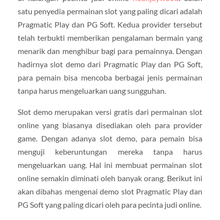
satu penyedia permainan slot yang paling dicari adalah
Pragmatic Play dan PG Soft. Kedua provider tersebut
telah terbukti memberikan pengalaman bermain yang
menarik dan menghibur bagi para pemainnya. Dengan
hadirnya slot demo dari Pragmatic Play dan PG Soft,
para pemain bisa mencoba berbagai jenis permainan
tanpa harus mengeluarkan uang sungguhan.
Slot demo merupakan versi gratis dari permainan slot
online yang biasanya disediakan oleh para provider
game. Dengan adanya slot demo, para pemain bisa
menguji keberuntungan mereka tanpa harus
mengeluarkan uang. Hal ini membuat permainan slot
online semakin diminati oleh banyak orang. Berikut ini
akan dibahas mengenai demo slot Pragmatic Play dan
PG Soft yang paling dicari oleh para pecinta judi online.