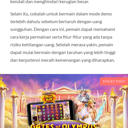
kendali dan menghindari kerugian besar.
Selain itu, cobalah untuk bermain dalam mode demo
terlebih dahulu sebelum bertaruh dengan uang
sungguhan. Dengan cara ini, pemain dapat memahami
cara kerja permainan serta fitur-fitur yang ada tanpa
risiko kehilangan uang. Setelah merasa yakin, pemain
dapat mulai bermain dengan taruhan yang lebih tinggi
dan berpotensi meraih kemenangan yang diharapkan.
STICKY POST