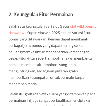
2. Keunggulan Fitur Permainan
Salah satu keunggulan dari Slot Gacor
slot wild bounty
showdown
Super Maxwin 2025 adalah variasi fitur
bonus yang ditawarkan. Pemain dapat menikmati
berbagai jenis bonus yang dapat meningkatkan
peluang mereka untuk mendapatkan kemenangan
besar. Fitur-fitur seperti simbol liar akan membantu
pemain membentuk kombinasi yang lebih
menguntungkan, sedangkan putaran gratis
memberikan kesempatan untuk bermain tanpa
menambah modal.
Selain itu, grafis dan efek suara yang ditampilkan pada
permainan ini juga sangat berkualitas, menciptakan