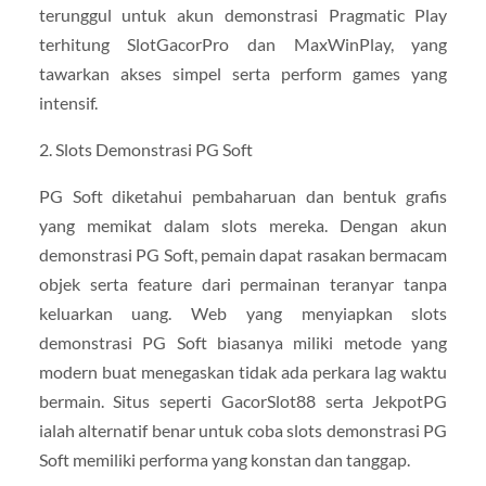
terunggul untuk akun demonstrasi Pragmatic Play
terhitung SlotGacorPro dan MaxWinPlay, yang
tawarkan akses simpel serta perform games yang
intensif.
2. Slots Demonstrasi PG Soft
PG Soft diketahui pembaharuan dan bentuk grafis
yang memikat dalam slots mereka. Dengan akun
demonstrasi PG Soft, pemain dapat rasakan bermacam
objek serta feature dari permainan teranyar tanpa
keluarkan uang. Web yang menyiapkan slots
demonstrasi PG Soft biasanya miliki metode yang
modern buat menegaskan tidak ada perkara lag waktu
bermain. Situs seperti GacorSlot88 serta JekpotPG
ialah alternatif benar untuk coba slots demonstrasi PG
Soft memiliki performa yang konstan dan tanggap.