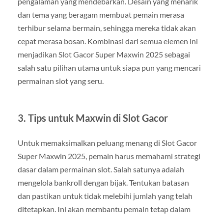
pengalaman yang mendebarkan. Desain yang menarik
dan tema yang beragam membuat pemain merasa
terhibur selama bermain, sehingga mereka tidak akan
cepat merasa bosan. Kombinasi dari semua elemen ini
menjadikan Slot Gacor Super Maxwin 2025 sebagai
salah satu pilihan utama untuk siapa pun yang mencari
permainan slot yang seru.
3. Tips untuk Maxwin di Slot Gacor
Untuk memaksimalkan peluang menang di Slot Gacor
Super Maxwin 2025, pemain harus memahami strategi
dasar dalam permainan slot. Salah satunya adalah
mengelola bankroll dengan bijak. Tentukan batasan
dan pastikan untuk tidak melebihi jumlah yang telah
ditetapkan. Ini akan membantu pemain tetap dalam