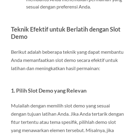
sesuai dengan preferensi Anda.
Teknik Efektif untuk Berlatih dengan Slot
Demo
Berikut adalah beberapa teknik yang dapat membantu
Anda memanfaatkan slot demo secara efektif untuk
latihan dan meningkatkan hasil permainan:
1.
Pilih Slot Demo yang Relevan
Mulailah dengan memilih slot demo yang sesuai
dengan tujuan latihan Anda. Jika Anda tertarik dengan
fitur tertentu atau tema spesifik, pilihlah demo slot
yang menawarkan elemen tersebut. Misalnya, jika