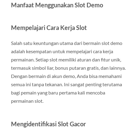
Manfaat Menggunakan Slot Demo
Mempelajari Cara Kerja Slot
Salah satu keuntungan utama dari bermain slot demo
adalah kesempatan untuk mempelajari cara kerja
permainan. Setiap slot memiliki aturan dan fitur unik,
termasuk simbol liar, bonus putaran gratis, dan lainnya.
Dengan bermain di akun demo, Anda bisa memahami
semua ini tanpa tekanan. Ini sangat penting terutama
bagi pemain yang baru pertama kali mencoba
permainan slot.
Mengidentifikasi Slot Gacor