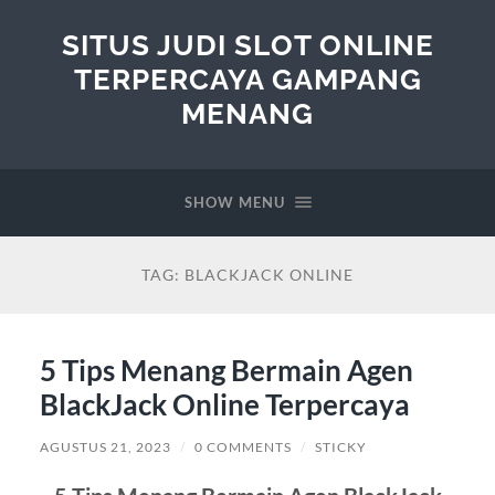
SITUS JUDI SLOT ONLINE
TERPERCAYA GAMPANG
MENANG
SHOW MENU
TAG:
BLACKJACK ONLINE
5 Tips Menang Bermain Agen
BlackJack Online Terpercaya
AGUSTUS 21, 2023
/
0 COMMENTS
/
STICKY