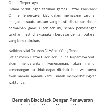
Online Terpercaya
Dalam perhitungan taruhan games Daftar BlackJack
Online Terpercaya, kiat dalam memasang taruhan
menjadi sesuatu urusan yang mesti diacuhkan dalam
permainan game BlackJack ini, sebab pemasangan
taruhan mesti dilaksanakan berdasar dengan putaran
yang kamu lakukan.
Naikkan Nilai Taruhan Di Waktu Yang Tepat
Setiap mesin Daftar BlackJack Online Terpercaya tentu
akan menyerahkan kemenangan, akan namun
kemenangan itu tidak dapat ditebak ialah waktunya.
akan namun apabila kamu sudah memperhitungkan
waktunya.
Bermain BlackJack Dengan Penawaran