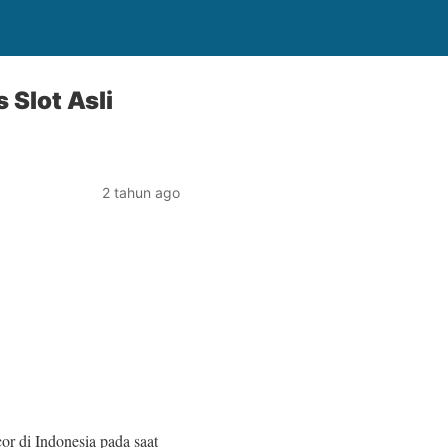
Slot Asli
2 tahun ago
cor di Indonesia pada saat