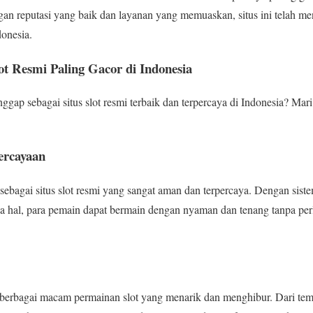
n reputasi yang baik dan layanan yang memuaskan, situs ini telah men
donesia.
ot Resmi Paling Gacor di Indonesia
p sebagai situs slot resmi terbaik dan terpercaya di Indonesia? Mari k
ercayaan
sebagai situs slot resmi yang sangat aman dan terpercaya. Dengan si
la hal, para pemain dapat bermain dengan nyaman dan tenang tanpa pe
rbagai macam permainan slot yang menarik dan menghibur. Dari tema