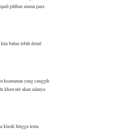
jadi pilihan utama para
ita bahas lebih detail
stem keamanan yang canggih
rlu khawatir akan adanya
 klasik hingga tema