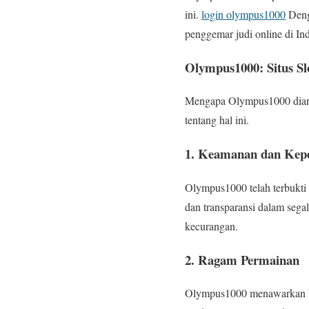
ini.
login olympus1000
Denga
penggemar judi online di In
Olympus1000: Situs Sl
Mengapa Olympus1000 diangga
tentang hal ini.
1. Keamanan dan Kep
Olympus1000 telah terbukti 
dan transparansi dalam sega
kecurangan.
2. Ragam Permainan
Olympus1000 menawarkan be