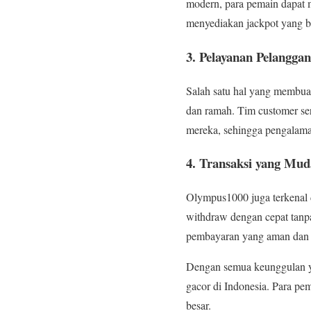
modern, para pemain dapat me
menyediakan jackpot yang b
3. Pelayanan Pelanggan
Salah satu hal yang membua
dan ramah. Tim customer se
mereka, sehingga pengalam
4. Transaksi yang Mu
Olympus1000 juga terkenal 
withdraw dengan cepat tanpa
pembayaran yang aman dan 
Dengan semua keunggulan yan
gacor di Indonesia. Para p
besar.