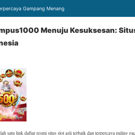
e Terpercaya Gampang Menang
ympus1000 Menuju Kesuksesan: Situs 
onesia
satu link daftar resmi situs slot asli terbaik dan terpercaya paling ga